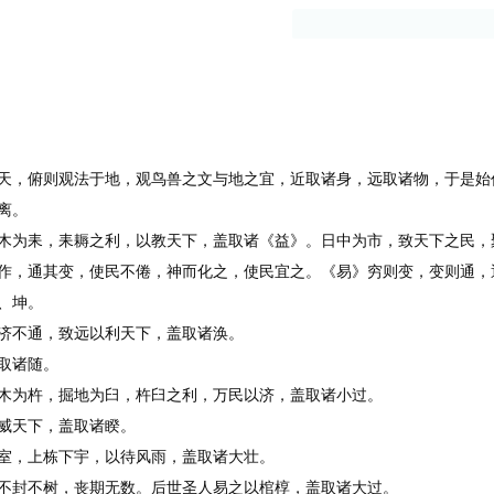
古籍
作者
，俯则观法于地，观鸟兽之文与地之宜，近取诸身，远取诸物，于是始
离。
为耒，耒耨之利，以教天下，盖取诸《益》。日中为市，致天下之民，
作，通其变，使民不倦，神而化之，使民宜之。《易》穷则变，变则通，
、坤。
不通，致远以利天下，盖取诸涣。
取诸随。
为杵，掘地为臼，杵臼之利，万民以济，盖取诸小过。
威天下，盖取诸睽。
，上栋下宇，以待风雨，盖取诸大壮。
封不树，丧期无数。后世圣人易之以棺椁，盖取诸大过。