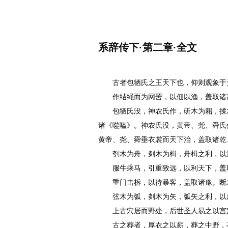
名诗文网
首页
诗文
名句
系辞传下·第二章·全文
作者：
李白
古者包牺氏之王天下也，仰则观象于天
作结绳而为网罟，以佃以渔，盖取诸
包牺氏没，神农氏作，斫木为耜，揉木
诸《噬嗑》。神农氏没，黄帝、尧、舜氏
黄帝、尧、舜垂衣裳而天下治，盖取诸乾
刳木为舟，剡木为楫，舟楫之利，以济
服牛乘马，引重致远，以利天下，盖
重门击柝，以待暴客，盖取诸豫。断木
弦木为弧，剡木为矢，弧矢之利，以
上古穴居而野处，后世圣人易之以宫室
古之葬者，厚衣之以薪，葬之中野，不