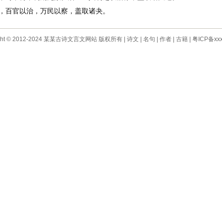
百官以治，万民以察，盖取诸夬。
ight © 2012-2024 某某古诗文言文网站 版权所有 |
诗文
|
名句
|
作者
|
古籍
|
粤ICP备xxx