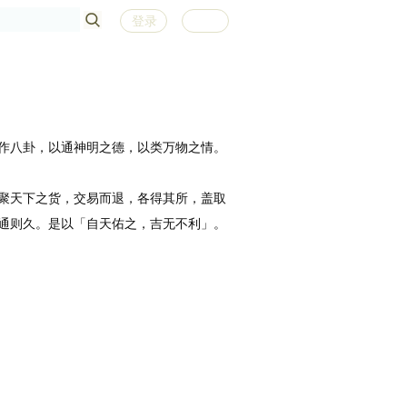
登录
注册
作八卦，以通神明之德，以类万物之情。
聚天下之货，交易而退，各得其所，盖取
通则久。是以「自天佑之，吉无不利」。