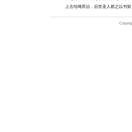
上古结绳而治，后世圣人易之以书契，
Copyr