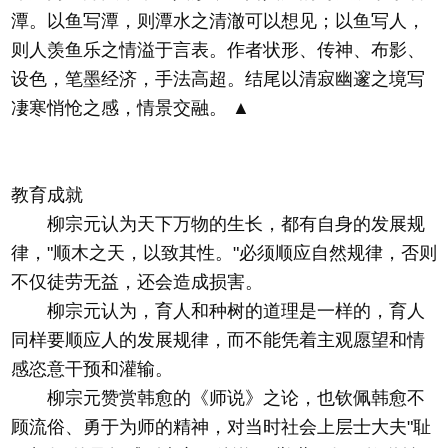
潭。以鱼写潭，则潭水之清澈可以想见；以鱼写人，
则人羡鱼乐之情溢于言表。作者状形、传神、布影、
设色，笔墨经济，手法高超。结尾以清寂幽邃之境写
凄寒悄怆之感，情景交融。 ▲
教育成就
柳宗元认为天下万物的生长，都有自身的发展规
律，"顺木之天，以致其性。"必须顺应自然规律，否则
不仅徒劳无益，还会造成损害。
柳宗元认为，育人和种树的道理是一样的，育人
同样要顺应人的发展规律，而不能凭着主观愿望和情
感恣意干预和灌输。
柳宗元赞赏韩愈的《师说》之论，也钦佩韩愈不
顾流俗、勇于为师的精神，对当时社会上层士大夫"耻