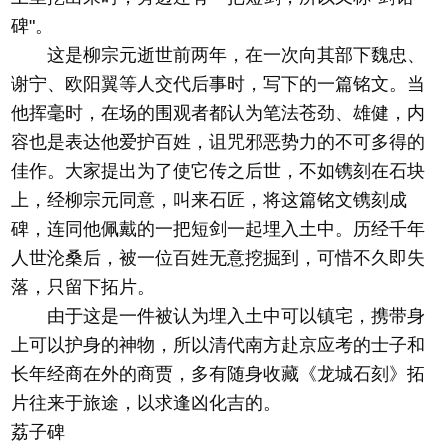
碑"。
这是柳宗元逝世前两年，在一次向其部下魏忠、
谢宁、欧阳翼等人交代后事时，写下的一篇铭文。当
他挥毫时，在场的围观者都认为笔法苍劲、雄健，内
容也是表达他爱护百姓，诅咒邪恶势力的不可多得的
佳作。大家提出为了使它传之后世，不如镌刻在石块
上，经柳宗元同意，叫来石匠，将这篇铭文镌刻成
碑，连同他佩戴的一把短剑一起埋入土中。历经千年
人世沦桑后，被一位百姓无意挖掘到，可惜不久即失
落，只留下拓片。
由于这是一件被认为埋入土中可以镇宅，携带身
上可以护身的神物，所以清代南方赴京应考的士子和
长年经商在外的商贾，多有随身收藏《龙城石刻》拓
片往来于旅途，以求逢凶化吉的。
荔子碑