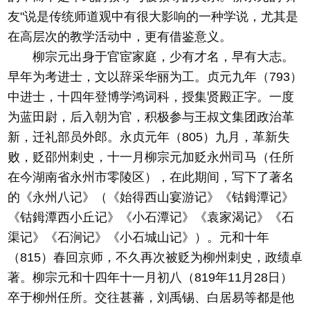
友"说是传统师道观中有很大影响的一种学说，尤其是
在高层次的教学活动中，更有借鉴意义。
柳宗元出身于官宦家庭，少有才名，早有大志。
早年为考进士，文以辞采华丽为工。贞元九年（793）
中进士，十四年登博学鸿词科，授集贤殿正字。一度
为蓝田尉，后入朝为官，积极参与王叔文集团政治革
新，迁礼部员外郎。永贞元年（805）九月，革新失
败，贬邵州刺史，十一月柳宗元加贬永州司马（任所
在今湖南省永州市零陵区），在此期间，写下了著名
的《永州八记》（《始得西山宴游记》《钴鉧潭记》
《钴鉧潭西小丘记》《小石潭记》《袁家渴记》《石
渠记》《石涧记》《小石城山记》）。元和十年
（815）春回京师，不久再次被贬为柳州刺史，政绩卓
著。柳宗元和十四年十一月初八（819年11月28日）
卒于柳州任所。交往甚蕃，刘禹锡、白居易等都是他