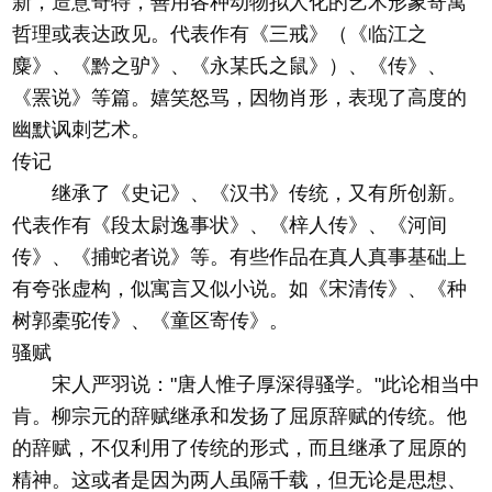
新，造意奇特，善用各种动物拟人化的艺术形象寄寓
哲理或表达政见。代表作有《三戒》（《临江之
麋》、《黔之驴》、《永某氏之鼠》）、《传》、
《罴说》等篇。嬉笑怒骂，因物肖形，表现了高度的
幽默讽刺艺术。
传记
继承了《史记》、《汉书》传统，又有所创新。
代表作有《段太尉逸事状》、《梓人传》、《河间
传》、《捕蛇者说》等。有些作品在真人真事基础上
有夸张虚构，似寓言又似小说。如《宋清传》、《种
树郭橐驼传》、《童区寄传》。
骚赋
宋人严羽说："唐人惟子厚深得骚学。"此论相当中
肯。柳宗元的辞赋继承和发扬了屈原辞赋的传统。他
的辞赋，不仅利用了传统的形式，而且继承了屈原的
精神。这或者是因为两人虽隔千载，但无论是思想、