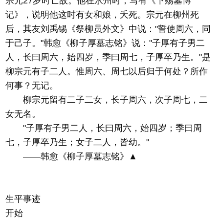
宗元27岁时亡故。他在永州时，写有《下殇墓博
记》，说明他这时有女和娘，夭死。宗元在柳州死
后，其友刘禹锡《祭柳员外文》中说："誓使周六，同
于己子。"韩愈《柳子厚墓志铭》说："子厚有子男二
人，长曰周六，始四岁，季曰周七，子厚卒乃生。"是
柳宗元有子二人。惟周六、周七以后归于何处？所作
何事？无记。
柳宗元留有二子二女，长子周六，次子周七，二
女无名。
"子厚有子男二人，长曰周六，始四岁；季曰周
七，子厚卒乃生；女子二人，皆幼。"
——韩愈《柳子厚墓志铭》▲
生平事迹
开始