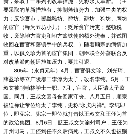
新，采取了一系列的改革措施，史称永贞革新。（主
要采取的革新措施有，抑制藩镇势力，加强中央的权
力；废除宫市，罢黜雕坊、鹘坊、鹞坊、狗坊、鹰坊
的宦官（称为五坊小儿）；贬斥贪官污吏；整顿税
收，废除地方官吏和地方盐铁使的额外进奉，并试图
收回在宦官和藩镇手中的兵权。）随着顺宗的病情加
重，以俱文珍为首的宦官集团，朝臣联合外藩联合反
对改革派向朝廷施加压力，要其引退。
805年（永贞元年）4月，宦官俱文珍、刘光琦、
薛盈珍等立广陵郡王李淳为太子，改名李纯。5月，王
叔文被削翰林学士一职。7月，宦官，大臣请太子监
国。同月，王叔文因母丧回家守丧。八月五日，顺宗
被迫禅让帝位给太子李纯，史称"永贞内禅"。李纯即
位，即宪宗。宪宗一即位就打击以王叔文和王伾为首
的政治集团。8月6日，贬王叔文为渝州司户，王伾为
开州司马，王伾到任不久后病死，王叔文不久也被赐