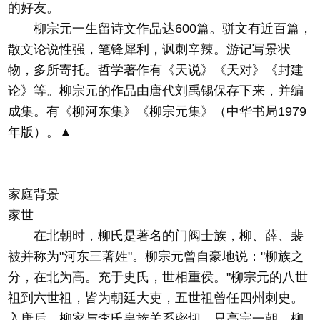
的好友。
柳宗元一生留诗文作品达600篇。骈文有近百篇，
散文论说性强，笔锋犀利，讽刺辛辣。游记写景状
物，多所寄托。哲学著作有《天说》《天对》《封建
论》等。柳宗元的作品由唐代刘禹锡保存下来，并编
成集。有《柳河东集》《柳宗元集》（中华书局1979
年版）。▲
家庭背景
家世
在北朝时，柳氏是著名的门阀士族，柳、薛、裴
被并称为"河东三著姓"。柳宗元曾自豪地说："柳族之
分，在北为高。充于史氏，世相重侯。"柳宗元的八世
祖到六世祖，皆为朝廷大吏，五世祖曾任四州刺史。
入唐后，柳家与李氏皇族关系密切，只高宗一朝，柳