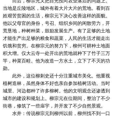
而后，柳宗元又把目光投向农业落后的问题上。
当地是丘陵地区，城外有着大片大片的荒地。看到百
姓艰苦贫困的生活，柳宗元下决心改善这样的面貌。
他以父母官的身份，号召、组织乡间的闲散劳力，开
荒垦地，种树种菜，鼓励发展生产。有了足够的土地
才能生产出足够的粮食和蔬菜，人民的生活才能走出
饥饿和贫穷。在柳宗元的努力下，柳州可耕种土地面
积大增。仅大云寺一处开出的荒地就种下了竹子三万
竿，种菜百畦。他为改造一方水土，立下了不灭的功
勋。
此外，这位柳刺史还十分注重城市美化。他重视
植树造林，虽然身体不好也亲自参加植树活动。当时
城里、河边都种了许多柳树。他的文明观念还渗透到
城市的建设和规划上。柳宗元在位期间，整治了不少
街巷，修筑了一些庙宇，并开发了不少自然景观。
水井：传说柳宗元到柳州以前，柳州找不到一口