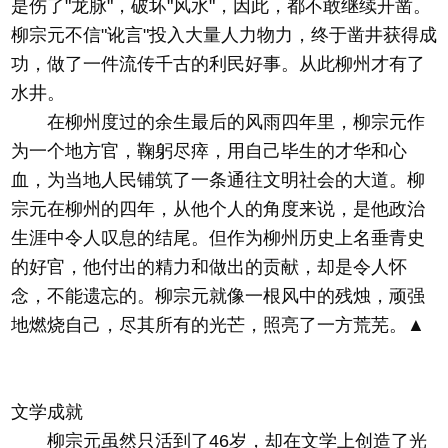
是伤了"龙脉"，破坏"风水"，因此，都不敢继续开凿。
柳宗元不信"讹言"投入大量人力物力，终于凿井获得成
功，做了一件流传千古的利民好事。从此柳州才有了
水井。
在柳州度过的余生最后的风雨四年里，柳宗元作
为一个地方官，鞠躬尽瘁，用自己毕生的才华和心
血，为当地人民铺筑了一条通往文明社会的大道。柳
宗元在柳州的四年，从他个人的角度来说，是他政治
生涯中令人叹息的结尾。但作为柳州历史上名垂青史
的好官，他付出的精力和做出的贡献，却是令人怀
念，不能遗忘的。柳宗元就像一根风中的残烛，顽强
地燃烧自己，尽其所有的光芒，照亮了一方荒芜。▲
文学成就
柳宗元虽然只活到了46岁，却在文学上创造了光