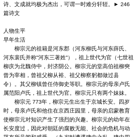
诗、文成就均极为杰出，可谓一时难分轩轾。► 246
篇诗文
人物生平
早年生活
柳宗元的祖籍是河东郡（河东柳氏与河东薛氏、
河东裴氏并称"河东三著姓"），祖上世代为官（七世祖
柳庆为北魏侍中，封济阴公。柳宗元的堂高伯祖柳奭
曾为宰相，曾祖父柳从裕、祖父柳察躬都做过县
令）。其父柳镇曾任侍御史等职。柳宗元的母亲卢氏
属范阳卢氏，祖上世代为官。柳宗元只有两个妹妹。
柳宗元 773年，柳宗元生出生于京城长安。四岁
时，母亲卢氏和他住在京西庄园里，母亲的启蒙教育
使柳宗元对知识产生了强烈的兴趣。柳宗元的幼年在
长安度过，因此对朝廷的腐败无能、社会的危机与动