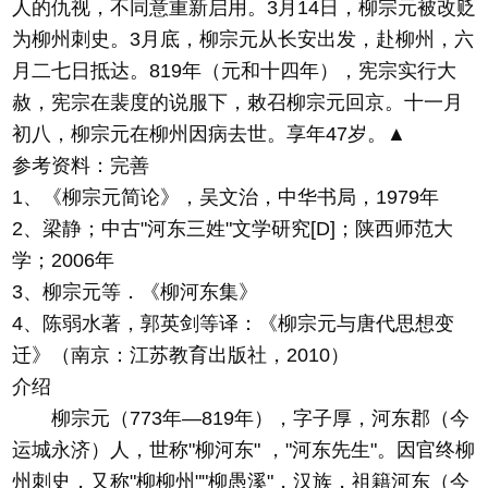
人的仇视，不同意重新启用。3月14日，柳宗元被改贬
为柳州刺史。3月底，柳宗元从长安出发，赴柳州，六
月二七日抵达。819年（元和十四年），宪宗实行大
赦，宪宗在裴度的说服下，敕召柳宗元回京。十一月
初八，柳宗元在柳州因病去世。享年47岁。▲
参考资料：完善
1、《柳宗元简论》，吴文治，中华书局，1979年
2、梁静；中古"河东三姓"文学研究[D]；陕西师范大
学；2006年
3、柳宗元等．《柳河东集》
4、陈弱水著，郭英剑等译：《柳宗元与唐代思想变
迁》（南京：江苏教育出版社，2010）
介绍
柳宗元（773年—819年），字子厚，河东郡（今
运城永济）人，世称"柳河东" ，"河东先生"。因官终柳
州刺史，又称"柳柳州""柳愚溪"，汉族，祖籍河东（今