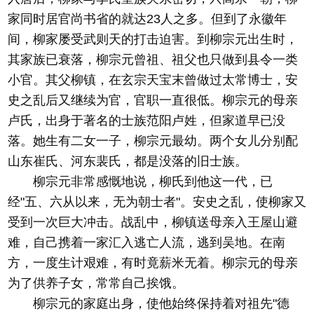
家同时居官尚书省的就达23人之多。但到了永徽年
间，柳家屡受武则天的打击迫害。到柳宗元出生时，
其家族已衰落，柳宗元曾祖、祖父也只做到县令一类
小官。其父柳镇，在玄宗天宝末曾做过太常博士，安
史之乱后又继续为官，官职一直很低。柳宗元的母亲
卢氏，出身于著名的士族范阳卢姓，但家道早已没
落。她生有二女一子，柳宗元最幼。两个女儿分别配
山东崔氏、河东裴氏，都是没落的旧士族。
柳宗元非常感慨地说，柳氏到他这一代，已
经"五、六从以来，无为朝士者"。安史之乱，使柳家又
受到一次巨大冲击。战乱中，柳镇送母亲入王屋山避
难，自己携着一家汇入逃亡人流，逃到吴地。在南
方，一度生计艰难，有时竟薪米无着。柳宗元的母亲
为了供养子女，常常自己挨饿。
柳宗元的家庭出身，使他始终保持着对祖先"德