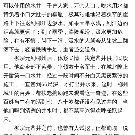
可以使用的水井，千户人家，万余人口，吃水用水都
背负着小口大肚子的罂瓶，极其艰难地沿着狭窄的崖
路上下往返到柳江边汲水。如果天旱水浅，到江边的
距离就更远了；到了雨季，路险泥滑，汲水更加危
险，稍有不慎，脚下一滑，汲水的人就会从陡坡上翻
滚下去，轻者跌断手足，重者还会送命。
柳宗元到柳州后，体察民情，决定凿井供居民饮
用。他命令部下蒋晏，率领数十名军士，在城北隍上
开凿第一口水井。经过一段时间不分白天黑夜紧张的
施工，一直凿到66尺深，才打出井水来。这时，柳州
城里的百姓，都扶老携幼跑来观看这一奇迹。在这些
百姓当中有的活到七、八十岁都还没有见过井的，当
他们喝到清冽的井水时，都不禁高兴得欢呼雀跃起
来。
柳宗元凿井之前，也曾有人试挖，但都崩塌，说