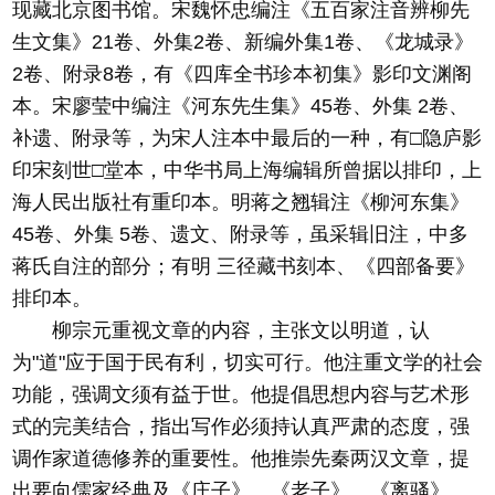
现藏北京图书馆。宋魏怀忠编注《五百家注音辨柳先
生文集》21卷、外集2卷、新编外集1卷、《龙城录》
2卷、附录8卷，有《四库全书珍本初集》影印文渊阁
本。宋廖莹中编注《河东先生集》45卷、外集 2卷、
补遗、附录等，为宋人注本中最后的一种，有□隐庐影
印宋刻世□堂本，中华书局上海编辑所曾据以排印，上
海人民出版社有重印本。明蒋之翘辑注《柳河东集》
45卷、外集 5卷、遗文、附录等，虽采辑旧注，中多
蒋氏自注的部分；有明 三径藏书刻本、《四部备要》
排印本。
柳宗元重视文章的内容，主张文以明道，认
为"道"应于国于民有利，切实可行。他注重文学的社会
功能，强调文须有益于世。他提倡思想内容与艺术形
式的完美结合，指出写作必须持认真严肃的态度，强
调作家道德修养的重要性。他推崇先秦两汉文章，提
出要向儒家经典及《庄子》、《老子》、《离骚》、