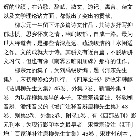
辉的业绩，在诗歌、辞赋、散文、游记、寓言、杂文
以及文学理论诸方面，都做出了突出的贡献。
柳宗元一生留下许多篇诗文作品，其诗多抒写抑
郁悲愤、思乡怀友之情，幽峭峻郁，自成一路。最为
世人称道者，是那些情深意远、疏淡峻洁的山水闲适
之作。文的成就大于诗。其骈文有近百篇，不脱唐骈
文习气，但也有像《南霁云睢阳庙碑》那样的佳作。
柳宗元的集子，为刘禹锡所编，题《河东先生
集》，宋初穆修始为刊行。《四库全书》所收宋韩醇
《诂训柳先生文集》45卷、外集 2卷、新编外集 1
卷，为现存柳集最早的本子。宋童宗说音注、张敦颐
音辨、潘纬音义的《增广注释音辨唐柳先生集》43
卷、别集2卷、外集2卷、附录1卷，有《四部丛刊》影
元刊本，为现行影印本之最早者。宋童宗说注《新刊
增广百家详补注唐柳先生文集》45卷，宋建州刻本，