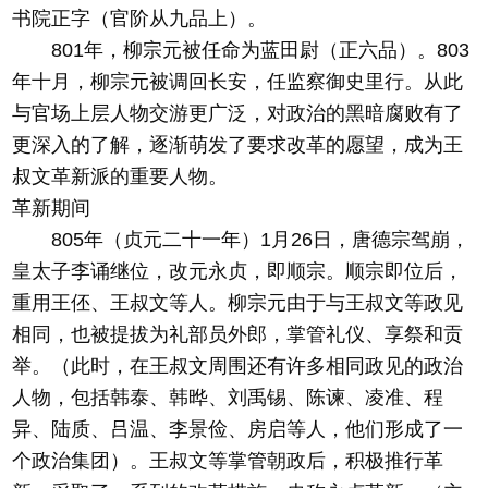
书院正字（官阶从九品上）。
801年，柳宗元被任命为蓝田尉（正六品）。803
年十月，柳宗元被调回长安，任监察御史里行。从此
与官场上层人物交游更广泛，对政治的黑暗腐败有了
更深入的了解，逐渐萌发了要求改革的愿望，成为王
叔文革新派的重要人物。
革新期间
805年（贞元二十一年）1月26日，唐德宗驾崩，
皇太子李诵继位，改元永贞，即顺宗。顺宗即位后，
重用王伾、王叔文等人。柳宗元由于与王叔文等政见
相同，也被提拔为礼部员外郎，掌管礼仪、享祭和贡
举。（此时，在王叔文周围还有许多相同政见的政治
人物，包括韩泰、韩晔、刘禹锡、陈谏、凌准、程
异、陆质、吕温、李景俭、房启等人，他们形成了一
个政治集团）。王叔文等掌管朝政后，积极推行革