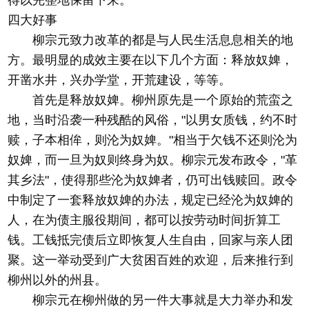
得以完整地保留下来。
四大好事
柳宗元致力改革的都是与人民生活息息相关的地
方。最明显的成效主要在以下几个方面：释放奴婢，
开凿水井，兴办学堂，开荒建设，等等。
首先是释放奴婢。柳州原先是一个原始的荒蛮之
地，当时沿袭一种残酷的风俗，"以男女质钱，约不时
赎，子本相侔，则沦为奴婢。"相当于欠钱不还则沦为
奴婢，而一旦为奴则终身为奴。柳宗元发布政令，"革
其乡法"，使得那些沦为奴婢者，仍可出钱赎回。政令
中制定了一套释放奴婢的办法，规定已经沦为奴婢的
人，在为债主服役期间，都可以按劳动时间折算工
钱。工钱抵完债后立即恢复人生自由，回家与亲人团
聚。这一举动受到广大贫困百姓的欢迎，后来推行到
柳州以外的州县。
柳宗元在柳州做的另一件大事就是大力举办和发