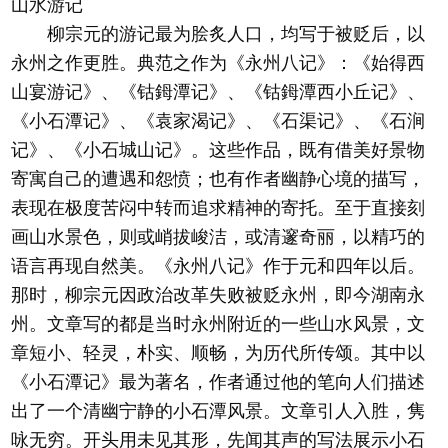
山水游记
柳宗元的游记最为脍炙人口，均写于被贬后，以
永州之作更胜。典范之作为《永州八记》：《始得西
山宴游记》、《钴鉧潭记》、《钴鉧潭西小丘记》、
《小石潭记》、《袁家渴记》、《石渠记》、《石涧
记》、《小石城山记》。这些作品，既有借美好景物
寄寓自己的遭遇和怨愤；也有作者幽静心境的描写，
表现在极度苦闷中转而追求精神的寄托。至于直接刻
画山水景色，则或峭拔峻洁，或清邃奇丽，以精巧的
语言再现自然美。《永州八记》作于元和四年以后。
那时，柳宗元因政治改革失败被贬永州，即今湖南永
州。文章写的都是当时永州附近的一些山水风景，文
章短小、轻灵，朴实、顺畅，为历代所传颂。其中以
《小石潭记》最为著名，作者通过他的笔向人们描述
出了一个清幽宁静的小石潭风景。文章引人入胜，隽
咏无穷。开头用未见其形，先闻其声的写法展示小石