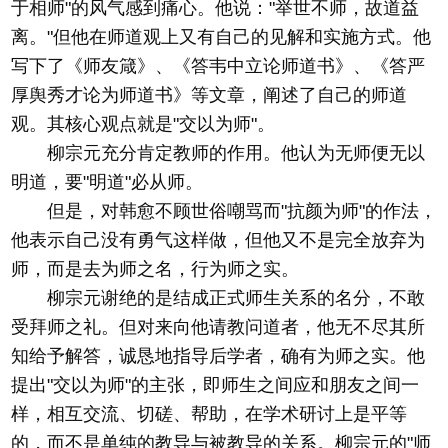
于相师"的风气感到痛心。他说："举世不师，故道益
离。"但他在师道观上又有自己的见解和实施方式。他
写下了《师友箴》、《答韦中立论师道书》、《答严
厚舆秀才论为师道书》等文章，阐述了自己的师道
观。其核心观点就是"交以为师"。
柳宗元充分肯定教师的作用。他认为无师便无以
明道，要"明道"必从师。
但是，对韩愈不顾世俗嘲骂而"抗颜为师"的作法，
他表示自己没有勇气这样做，但他又不是完全放弃为
师，而是去为师之名，行为师之实。
柳宗元谢绝的是结成正式师生关系的名分，不敢
受拜师之礼。但对来向他请教问道者，他无不尽其所
知给予解答，诚恳地指导后学者，确有为师之实。他
提出"交以为师"的主张，即师生之间应和朋友之间一
样，相互交流、切磋、帮助，在学术研讨上是平等
的，而不是单纯的教导与被教导的关系。柳宗元的"师