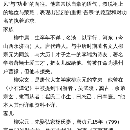
风"与"功业"的向往。他常常以自豪的语气，叙说祖上
的地位与荣耀，表现出强烈的重振"吾宗"的愿望和对功
名的执着追求。
家族
柳中庸，生卒年不详，名淡，以字行，河东（今
山西永济西）人。唐代诗人。与中唐时期著名文人柳
宗元为同族，与大历十才子之一的李端为诗友，著名
学者萧颖士爱其才，把女儿嫁给他。曾被任命为洪州
户曹掾，但他未接受。
柳宗玄，是唐代大文学家柳宗元的堂弟。他曾在
《小石潭记》中被提到"同游者，吴武陵，龚古，余弟
宗玄，隶而从者：崔氏二小生，曰恕己，曰奉壹。"他
本人其他详细资料不详。
妻儿
柳宗元，先娶弘家杨氏妻，唐贞元15年（799）