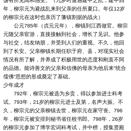
荡有所见闻和感受。（九岁时遭遇建中之乱，建中四
年，柳宗元为避战乱来到父亲的任所夏口。年仅12岁
的柳宗元在这时也亲历了藩镇割据的战火）
公元785年（贞元元年），柳镇到江西做官。柳宗
元随父亲宦游，直接接触到社会，增长了见识。他参
与社交，结友纳朋，并受到人们的重视。不久，他回
到了长安。父亲柳镇长期任职于府、县，对现实社会
情况有所了解，并养成了积极用世的态度和刚直不阿
的品德。能诗善文的父亲和信佛的母亲为他后来"统合
儒佛"思想的形成奠定了基础。
少年成才
792年，柳宗元被选为乡贡，得以参加进士科考
试。793年，21岁的柳宗元进士及第，名声大振。不
久，柳宗元的父亲柳镇去世，柳宗元在家守丧。796
年，柳宗元被安排到秘书省任校书郎。798年，26岁
的柳宗元参加了博学宏词科考试，并中榜，授集贤殿