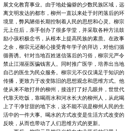
展文化教育事业。由于地处偏僻的少数民族区域，远
离文明发达的都市，柳州一直以来处于封闭落后的环
境里，弊风陋俗长期控制着人民的思想和心灵。柳宗
元上任后，亲手创办了很多学堂，并采取各种方法鼓
励小孩积极念书，从根本上提高民族的素质。在政事
之余，柳宗元还耐心接受青年学子的拜访，对他们循
循善诱。针对当地百姓迷信落后的习俗，柳宗元严令
禁止江湖巫医骗钱害人。同时推广医学，培养出当地
自己的医生为民众服务。柳宗元不仅仅满足于知识的
传播，更致力于改变陈旧的思想观念和思维方式。他
使从来不敢打井的柳州，接连打了好几眼井，世世代
代靠天吃饭，靠喝雨水和河水长大的柳州人，从此喝
上了干净甘甜的地下水，这不能不说是柳州人民的生
活中的一件大事。喝水的方式改变是生活方式改变的
反映，从而也带动了人们思维方式的更新。