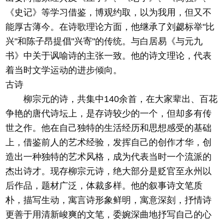
《史记》等学习借鉴，博观约取，以为我用，但又不
能厚古薄今。在诗歌理论方面，他继承了刘勰标举"比
兴"和陈子昂提倡"兴寄"的传统。与白居易《与元九
书》中关于讽喻诗的主张一致。他的诗文理论，代表
着当时文学运动的进步倾向。
古诗
柳宗元的诗，共集中140余首，在大家辈出、百花
争艳的唐代诗坛上，是存诗较少的一个，但却多有传
世之作。他在自己独特的生活经历和思想感受的基础
上，借鉴前人的艺术经验，发挥自己的创作才华，创
造出一种独特的艺术风格，成为代表当时一个流派的
杰出诗才。现存柳宗元诗，绝大部分是贬官至永州以
后作品，题材广泛，体裁多样。他的叙事诗文笔质
朴，描写生动，寓言诗形象鲜明，寓意深刻，抒情诗
更善于用清新峻爽的文笔，委婉深曲地抒写自己的心