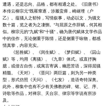
遭遇，还是志向、品格，都有相通之处。《旧唐书》
本传云柳宗元"既罹窜逐，涉履蛮瘴，崎岖堙（户
乙）。蕴骚人之郁悼，写情叙事，动必以文，为骚文
数十篇，览之者为之凄恻。"与屈原之作辞赋，何其相
似。柳宗元的"九赋"和"十骚"，确为唐代赋体文学作品
中的佳作，无论侧重于陈情，还是侧重于咏物，都感
情真挚，内容充实。
《惩咎赋》、《闵生赋》、《梦归赋》、《囚山
赋》等，均用《离骚》、《九章》体式。或直抒胸
臆，或借古自伤，或寓言寄讽，幽思苦语，深得屈骚
精髓。《天对》、《晋问》两巨篇，则为另一种类
型，形式仿照《天问》、《七发》，造语奇特深奥。
此外，柳集中也有不少有关佛教的碑、铭、记、序、
诗歌等作品，对禅宗、天台宗、律宗等学说有所涉
及。