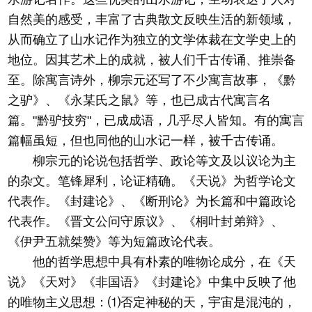
自然美的感受，丰富了古典散文反映生活的新领域，
从而确立了山水记作为独立的文学体裁在文学史上的
地位。因其艺术上的成就，被人们千古传诵、推崇备
至。除寓言诗外，柳宗元还写了不少寓言故事，《黔
之驴》、《永某氏之鼠》等，也已成古代寓言名
篇。"黔驴技穷"，已成成语，几乎尽人皆知。有的寓言
篇幅虽短，但也同他的山水记一样，被千古传诵。
柳宗元的论说包括哲学、政论等文及以议论为主
的杂文。笔锋犀利，论证精确。《天说》为哲学论文
代表作。《封建论》、《断刑论》为长篇和中篇政论
代表作。《晋文公问守原议》、《桐叶封弟辩》、
《伊尹五就桀赞》等为短篇政论代表。
他的哲学思想中具有朴素的唯物论成分，在《天
说》《天对》《非国语》《封建论》中集中反映了他
的唯物主义思想：⑴否定神秘的天，宇宙是混沌的，