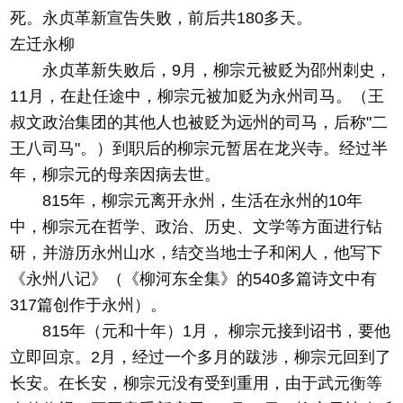
死。永贞革新宣告失败，前后共180多天。
左迁永柳
永贞革新失败后，9月，柳宗元被贬为邵州刺史，
11月，在赴任途中，柳宗元被加贬为永州司马。（王
叔文政治集团的其他人也被贬为远州的司马，后称"二
王八司马"。）到职后的柳宗元暂居在龙兴寺。经过半
年，柳宗元的母亲因病去世。
815年，柳宗元离开永州，生活在永州的10年
中，柳宗元在哲学、政治、历史、文学等方面进行钻
研，并游历永州山水，结交当地士子和闲人，他写下
《永州八记》（《柳河东全集》的540多篇诗文中有
317篇创作于永州）。
815年（元和十年）1月， 柳宗元接到诏书，要他
立即回京。2月，经过一个多月的跋涉，柳宗元回到了
长安。在长安，柳宗元没有受到重用，由于武元衡等