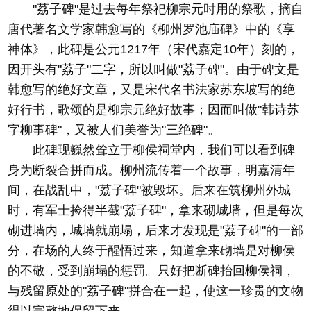
"荔子碑"是过去每年祭祀柳宗元时用的祭歌，摘自
唐代著名文学家韩愈写的《柳州罗池庙碑》中的《享
神体》，此碑是公元1217年（宋代嘉定10年）刻的，
因开头有"荔子"二字，所以叫做"荔子碑"。由于碑文是
韩愈写的绝好文章，又是宋代名书法家苏东坡写的绝
好行书，歌颂的是柳宗元绝好故事；因而叫做"韩诗苏
字柳事碑"，又被人们美誉为"三绝碑"。
此碑现巍然耸立于柳侯祠堂内，我们可以看到碑
身为断裂合拼而成。柳州流传着一个故事，明嘉清年
间，在战乱中，"荔子碑"被毁坏。后来在筑柳州外城
时，有军士捡得半截"荔子碑"，拿来砌城墙，但是每次
砌进墙内，城墙就崩塌，后来才发现是"荔子碑"的一部
分，在场的人终于醒悟过来，知道拿来砌墙是对柳侯
的不敬，受到崩塌的惩罚。只好把断碑抬回柳侯祠，
与残留原处的"荔子碑"拼合在一起，使这一珍贵的文物