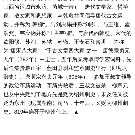
山西省运城市永济、芮城一带），唐代文学家、哲学
家、散文家和思想家，与韩愈共同倡导唐代古文运
动，并称为"韩柳"。与刘禹锡并称"刘柳"。与王维、孟
浩然、韦应物并称"王孟韦柳"。与唐代的韩愈、宋代的
欧阳修、苏洵、苏轼、苏辙、王安石和曾巩， 并称
为"唐宋八大家"。"千古文章四大家"之一。唐德宗贞元
九年（793年）中进士，五年后又考取博学宏词科，先
后任集贤殿正宇，蓝田县尉和监察御史里行（即见习
御史）。唐顺宗永贞元年（805年），参加王叔文领导
的政治革新运动。革新失败后，王叔文被杀，柳宗元
也从中央贬到了地方先是贬为绍州刺史，未及任又被
贬为永州（现属湖南）司马，十年后，又贬为柳州刺
史。819年病死于柳州任上。 ▲