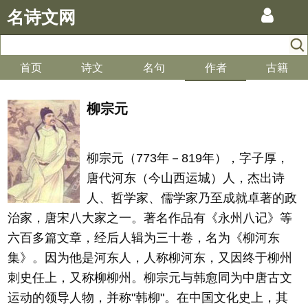
名诗文网
首页
诗文
名句
作者
古籍
柳宗元
柳宗元（773年－819年），字子厚，
唐代河东（今山西运城）人，杰出诗
人、哲学家、儒学家乃至成就卓著的政
治家，唐宋八大家之一。著名作品有《永州八记》等
六百多篇文章，经后人辑为三十卷，名为《柳河东
集》。因为他是河东人，人称柳河东，又因终于柳州
刺史任上，又称柳柳州。柳宗元与韩愈同为中唐古文
运动的领导人物，并称"韩柳"。在中国文化史上，其