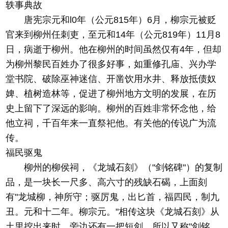
轶事典故
唐宪宗元和l0年（公元815年）6月，柳宗元被贬
官来到柳州任刺吏，至元和14年（公元819年）11月8
日，病逝于柳州。他在柳州的时间虽然仅有4年，但却
为柳州黎民百姓办了很多好事，如重修孔庙、兴办学
堂书院、破除巫神迷信、开凿饮用水井、释放抵债奴
婢、植树造林等，促进了柳州地方文明的发展，在历
史上留下了深远的影响。柳州的百姓非常怀念他，给
他立祠，千百年来一直祭祀他。有关他的传说广为流
传。
福民驱鬼
柳州的柳侯祠，《龙城石刻》（"剑铭碑"）的复制
品，是一块长一尺多、高六寸的残缺石碣，上面刻
有"龙城柳，神所守；驱厉鬼，出匕首，福四民，制九
丑。元和十二年。柳宗元。"相传这块《龙城石刻》从
土里挖出来时，旁边还有一把短剑，所以又称"剑铭