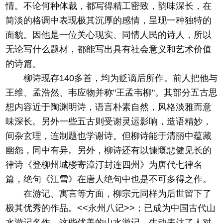
情。不论何种体裁，都写得精工密致，韵味深长，在
简淡的格调中表现极其沉厚的感情，呈现一种独特的
面貌。因他是一位关心现实、同情人民的诗人，所以
无论写什么题材，都能写出具有社会意义和艺术价值
的诗篇。
柳诗现存140多首，均为贬谪后所作。前人把他与
王维、孟浩然、韦应物并称"王孟韦柳"。其部分五古思
想内容近于陶渊明诗，语言朴素自然，风格淡雅而意
味深长。另外一些五古则受谢灵运影响，造语精妙，
间杂玄理，连制题也学谢诗。但柳诗能于清丽中蕴藏
幽怨，同中有异。另外，柳诗还有以慷慨悲健见长的
律诗《登柳州城楼寄漳汀封连四州》为唐代七律名
篇，绝句《江雪》在唐人绝句中也是不可多得之作。
在游记、寓言等方面，柳宗元同样为后世留下了
极其优秀的作品。<<永州八记>>；已成为中国古代山
水游记名作。这些优美的山水游记，生动表达了人对