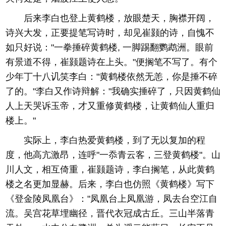
后来李白也登上黄鹤楼，放眼楚天，胸襟开阔，
诗兴大发，正要提笔写诗时，却见崔颢的诗，自愧不
如只好说："一拳捶碎黄鹤楼, 一脚踢翻鹦鹉洲。眼前
有景道不得，崔颢题诗在上头。"便搁笔不写了。有个
少年丁十八讥笑李白："黄鹤楼依然无恙，你是捶不碎
了的。"李白又作诗辩解："我确实捶碎了，只因黄鹤仙
人上天哭诉玉帝，才又重修黄鹤楼，让黄鹤仙人重归
楼上。"
实际上，李白热爱黄鹤楼，到了无以复加的程
度，他高亢激昂，连呼"一忝青云客，三登黄鹤楼"。山
川人文，相互倚重，崔颢题诗，李白搁笔，从此黄鹤
楼之名更加显赫。后来，李白也仿照《黄鹤楼》写下
《登金陵凤凰台》："凤凰台上凤凰游，凤去台空江自
流。吴宫花草埋幽径，晋代衣冠成古丘。三山半落青