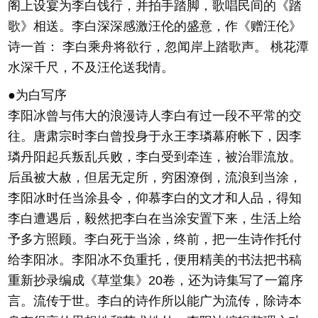
阁上设宴为李白饯行，并拍手踏脚，歌唱民间的《踏
歌》相送。李白深深感激汪伦的盛意，作《赠汪伦》
诗一首： 李白乘舟将欲行，忽闻岸上踏歌声。 桃花潭
水深千尺，不及汪伦送我情。
●为白写序
李阳冰曾与伟大的浪漫诗人李白有过一段不平常的交
往。唐肃宗时李白曾投身于永王李璘幕府帐下，因李
璘丹阳起兵叛乱兵败，李白受到牵连，被治罪流放。
后虽被大赦，但居无定所，穷困潦倒，流浪到当涂，
李阳冰时任当涂县令，仰慕李白的文才和人品，得知
李白遭遇后，毅然把李白在当涂安置下来，生活上给
予多方照顾。李白死于当涂，终前，把一生诗作托付
给李阳冰。李阳冰不负重托，便用精美的书法把书稿
重新抄录编成《草堂集》20卷，还为诗集写了一篇序
言。流传于世。李白的诗作所以能广为流传，除诗本