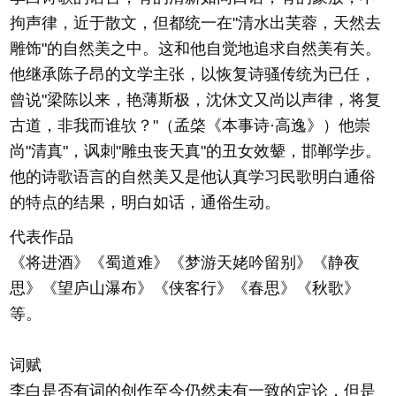
拘声律，近于散文，但都统一在"清水出芙蓉，天然去
雕饰"的自然美之中。这和他自觉地追求自然美有关。
他继承陈子昂的文学主张，以恢复诗骚传统为已任，
曾说"梁陈以来，艳薄斯极，沈休文又尚以声律，将复
古道，非我而谁欤？"（孟棨《本事诗·高逸》）他崇
尚"清真"，讽刺"雕虫丧天真"的丑女效颦，邯郸学步。
他的诗歌语言的自然美又是他认真学习民歌明白通俗
的特点的结果，明白如话，通俗生动。
代表作品
《将进酒》《蜀道难》《梦游天姥吟留别》《静夜
思》《望庐山瀑布》《侠客行》《春思》《秋歌》
等。
词赋
李白是否有词的创作至今仍然未有一致的定论，但是