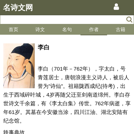
名诗文网
首页
诗文
名句
作者
古籍
李白
李白（701年－762年），字太白，号
青莲居士，唐朝浪漫主义诗人，被后人
誉为"诗仙"。祖籍陇西成纪(待考)，出
生于西域碎叶城，4岁再随父迁至剑南道绵州。李白存
世诗文千余篇，有《李太白集》传世。762年病逝，享
年61岁。其墓在今安徽当涂，四川江油、湖北安陆有
纪念馆。
轶事典故