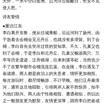
天外，一水中分白鹭洲。总为浮云能蔽日，长安不见
使人愁。"
诗友挚情
●重访江东
李白离开东鲁，便从任城乘船，沿运河到了扬州。由
于急着去会稽会见元丹丘，也就没有多滞留。到了会
稽，李白首先去凭吊过世的贺知章。不久，孔巢父也
到了会稽，于是李白和元丹丘、孔巢父畅游禹穴、兰
亭等历史遗迹，泛舟镜湖，往来剡溪等处，当然也少
不了在繁华都市会稽流连忘返。在金陵，李白遇见了
崔成甫。两人都是政治上的失意者，情怀更加相投。
每次游玩时，都尽情畅游，不计早晚。他们泛舟秦淮
河，通宵达旦地唱歌，引得两岸人家不胜惊异，拍手
为他们助兴。两人由于性格相投、遭遇相似，所以比
之一般朋友更为默契，友情更深厚，因而李白把崔成