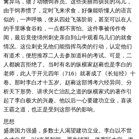
禽异鸟，做了动物饲养员。这些美丽而驯良的鸟儿，
由于饲养惯了，定时飞来求食，好像能听懂人的语言
似的，一声呼唤，便从四处飞落阶前，甚至可以在人
的手里啄食谷粒，一点都不害怕。这件事被传作奇
闻，最后竟使绵州刺史亲自到山中观看鸟儿们的就食
情况。这位刺史见他们能指挥鸟类的行动，认定他们
有道术，便想推荐二人去参加道科的考试。可是，二
人都婉言拒绝了。当时有名的纵横家赵蕤也是李白的
老师，此人于开元四年（716）就著成了《长短经》十
卷。那时李白才十五岁。赵蕤这部博考六经异同、分
析天下形势、讲求兴亡治乱之道的纵横家式的著作引
起了李白极大的兴趣。他以后一心要建功立业，喜谈
王霸之道，也正是受到这部书的影响。
思想
盛唐国力强盛，多数士人渴望建功立业。李白以不世