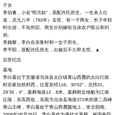
子女
李伯禽，小名"明月奴"，原配许氏所生。一生未入仕
途，贞元八年（792年）去世。有一子两女，长子年轻
时出游，不知所踪。两女分别嫁给当涂农户陈云和刘
劝。
李颇黎，李白在东鲁时和一女子所生。
李平阳，原配许氏所生，出嫁后不久即去世。▲
后世纪念
墓地
李白墓位于安徽省当涂县太白镇青山西麓的太白行政
村谷家自然村西，位置东经118。30‘52"，北纬31。
29’35．4"，墓葬海拔12．8米。墓葬附近地貌为江南
丘陵，东高西低，东面为当涂县海拔372米的第二高峰
青山主峰，李白墓处于青山西麓陇地上，坐北朝南。
2006年05月25日，李白墓作为唐代古墓葬，被国务院