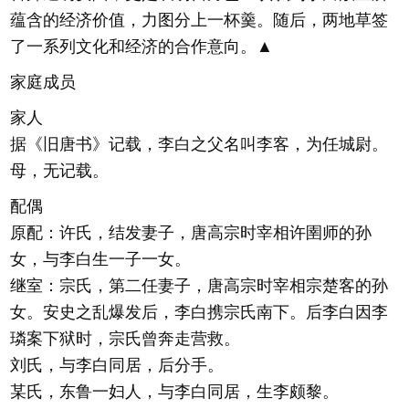
蕴含的经济价值，力图分上一杯羹。随后，两地草签
了一系列文化和经济的合作意向。▲
家庭成员
家人
据《旧唐书》记载，李白之父名叫李客，为任城尉。
母，无记载。
配偶
原配：许氏，结发妻子，唐高宗时宰相许圉师的孙
女，与李白生一子一女。
继室：宗氏，第二任妻子，唐高宗时宰相宗楚客的孙
女。安史之乱爆发后，李白携宗氏南下。后李白因李
璘案下狱时，宗氏曾奔走营救。
刘氏，与李白同居，后分手。
某氏，东鲁一妇人，与李白同居，生李颇黎。