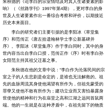
朱秋德的《论李白的宗室情结及对其人生诸要素的影
响》（《丝路学刊》1997年第4期），更对李白的身
世及人生诸要素作出一番综合考察和评价，以期接近
历史本来面目。
李白的研究者们主要引据的是李阳冰《草堂集
序》和范传正《唐左拾遗翰林学士李公新墓碑并
序》。李阳冰《草堂集序》作于李白同时，其中的身
世内容当出自李白口授，范传正作《序》时有李白孙
女陪范主持其祖父迁墓之事。
朱秋德在他的文章中说："李白作为沦落民间的宗
室之子的人生悲剧是命定的，是谁也无法解救的。祖
先的血脉周流其身使他渴望有所作为，但祖先蒙受的
罪孽又使他不敢有所作为；建功立业而又害怕暴露身
世使他的精神和行为在庙堂之高和江湖之远间首鼠两
端。他的一生就是在这种矛盾中，在祖先留下的物质