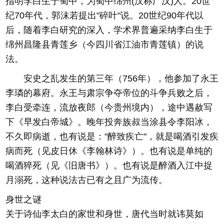
指明李白生于蜀中，为蜀中绵州(汉称广汉)人。20世
纪70年代，郭沫若提出"碎叶"说。20世纪90年代以
后，随着李白研究的深入，学术界普遍采纳李白生于
绵州昌隆县青莲乡（今四川省江油市青莲镇）的说
法。
安史之乱发生的第三年（756年），他参加了永王
李璘的幕府。永王与肃宗争夺帝位的斗争兵败之后，
李白受牵连，流放夜郎（今贵州境内），途中遇赦写
下《早发白帝城》。晚年投奔族叔当涂县令李阳冰，
不久即病逝，也有说是："醉致疾亡"，就是喝酒引发疾
病而死（见皮日休《李翰林诗》）。也有说是单纯的
喝酒猝死（见《旧唐书》）。也有说是醉酒入江中捉
月溺死，这种说法古已有之且广为流传。
身世之谜
关于诗仙李太白的家世和身世，唐代当时就讳莫如