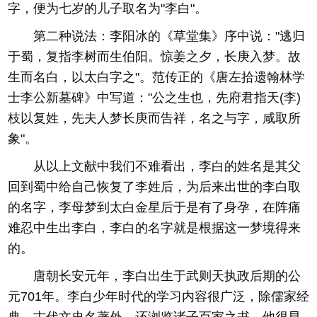
字，便为七岁的儿子取名为"李白"。
第二种说法：李阳冰的《草堂集》序中说："逃归
于蜀，复指李树而生伯阳。惊姜之夕，长庚入梦。故
生而名白，以太白字之"。范传正的《唐左拾遗翰林学
士李公新墓碑》中写道："公之生也，先府君指天(李)
枝以复姓，先夫人梦长庚而告祥，名之与字，咸取所
象"。
从以上文献中我们不难看出，李白的姓名是其父
回到蜀中给自己恢复了李姓后，为后来出世的李白取
的名字，李母梦到太白金星后于是有了身孕，在阵痛
难忍中生出李白，李白的名字就是根据这一梦境得来
的。
唐朝长安元年，李白出生于武则天执政后期的公
元701年。李白少年时代的学习内容很广泛，除儒家经