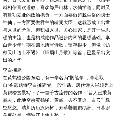
典、古代文史名著外，还浏览诸子百家之书。他很早
就相信喜欢道教，喜欢隐居山林，求仙学道；同时又
有建功立业的政治抱负。一方面要做超脱尘俗的隐士
神仙，一方面要做君主的辅弼大臣，这就形成了出世
与入世的矛盾。但积极入世、关心国家，是其一生思
想的主流，也是构成他作品进步内容的思想基础。李
白青少年时期在蜀地所写诗歌，留存很少，但像《访
戴天山道士不遇》《峨眉山月歌》等篇，已显示出突
出的才华。
李白搁笔
在黄鹤楼公园东边，有一亭名为"搁笔亭"，亭名取
自"崔颢题诗李白搁笔"的一段佳话。唐代诗人崔颢登上
黄鹤楼赏景写下了一首千古流传的名作："昔人已乘黄
鹤去，此地空余黄鹤楼。黄鹤一去不复返，白云千载
空悠悠。晴川历历汉阳树，芳草萋萋鹦鹉洲。日暮乡
关何处是，烟波江上使人愁。"