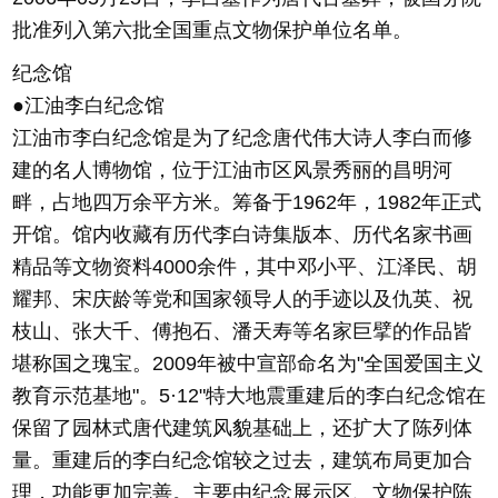
批准列入第六批全国重点文物保护单位名单。
纪念馆
●江油李白纪念馆
江油市李白纪念馆是为了纪念唐代伟大诗人李白而修
建的名人博物馆，位于江油市区风景秀丽的昌明河
畔，占地四万余平方米。筹备于1962年，1982年正式
开馆。馆内收藏有历代李白诗集版本、历代名家书画
精品等文物资料4000余件，其中邓小平、江泽民、胡
耀邦、宋庆龄等党和国家领导人的手迹以及仇英、祝
枝山、张大千、傅抱石、潘天寿等名家巨擘的作品皆
堪称国之瑰宝。2009年被中宣部命名为"全国爱国主义
教育示范基地"。5·12"特大地震重建后的李白纪念馆在
保留了园林式唐代建筑风貌基础上，还扩大了陈列体
量。重建后的李白纪念馆较之过去，建筑布局更加合
理，功能更加完善。主要由纪念展示区、文物保护陈