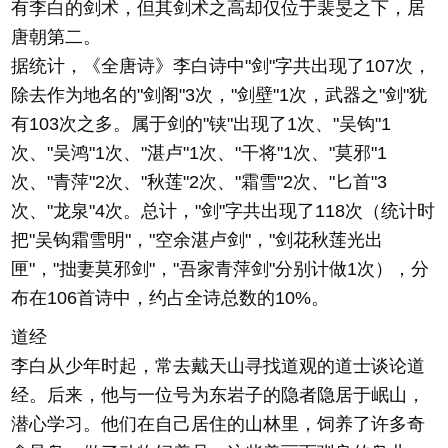
有李白的剑术，但其剑术之高却仅位于裴旻之下，居
唐朝第二。
据统计，《全唐诗》李白诗中"剑"字共出现了107次，
除去作为地名的"剑阁"3次，"剑壁"1次，武器之"剑"犹
有103次之多。属于剑的"铗"出现了1次、"吴钩"1
次、"吴鸿"1次、"湛卢"1次、"干将"1次、"莫邪"1
次、"青萍"2次、"秋莲"2次、"霜雪"2次、"匕首"3
次、"龙泉"4次。总计，"剑"字共出现了118次（统计时
把"吴钩霜雪明"，"空余湛卢剑"，"剑花秋莲光出
匣"，"拙妻莫邪剑"，"吾家青萍剑"分别计做1次），分
布在106首诗中，约占全诗总数的10%。
道经
李白从少年时起，常去戴天山寻找道观的道士谈论道
经。后来，他与一位号为东岩子的隐者隐居于岷山，
潜心学习。他们在自己居住的山林里，饲养了许多奇