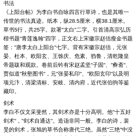
书法
《上阳台帖》为李白书自咏四言行草诗，也是其唯一
传世的书法真迹。纸本，纵28.5厘米，横38.1厘米。
草书5行，共25字。款署"太白"二字。引首清高宗弘历
楷书题"青莲逸翰"四字，正文右上宋徽宗赵佶瘦金书题
签："唐李太白上阳台"七字。背有宋徽宗赵佶，元张
晏、杜本、欧阳玄、王馀庆、危素、驺鲁，清乾隆皇
帝题跋和观款。卷前后钤有宋赵孟坚"子固"、"彜斋"、
贾似道"秋壑图书"，元"张晏私印"、"欧阳玄印"以及明
项元汴，清梁清标、安岐、清内府，近代张伯驹等鉴
藏印。
剑术
李白不仅文采斐然，其剑术亦是十分高明。他"十五好
剑术"，"剑术自通达"。造诣非同一般。李白的诗，裴
旻的剑术，张旭的草书合称唐代三绝。虽然"三绝"中没