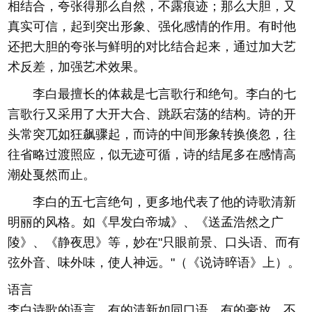
相结合，夸张得那么自然，不露痕迹；那么大胆，又
真实可信，起到突出形象、强化感情的作用。有时他
还把大胆的夸张与鲜明的对比结合起来，通过加大艺
术反差，加强艺术效果。
李白最擅长的体裁是七言歌行和绝句。李白的七
言歌行又采用了大开大合、跳跃宕荡的结构。诗的开
头常突兀如狂飙骤起，而诗的中间形象转换倏忽，往
往省略过渡照应，似无迹可循，诗的结尾多在感情高
潮处戛然而止。
李白的五七言绝句，更多地代表了他的诗歌清新
明丽的风格。如《早发白帝城》、《送孟浩然之广
陵》、《静夜思》等，妙在"只眼前景、口头语、而有
弦外音、味外味，使人神远。"（《说诗晬语》上）。
语言
李白诗歌的语言，有的清新如同口语，有的豪放，不