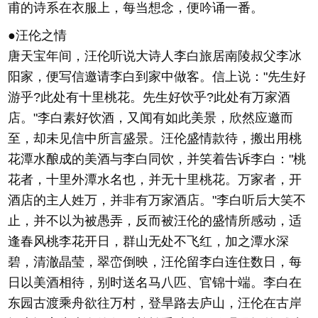
甫的诗系在衣服上，每当想念，便吟诵一番。
●汪伦之情
唐天宝年间，汪伦听说大诗人李白旅居南陵叔父李冰
阳家，便写信邀请李白到家中做客。信上说："先生好
游乎?此处有十里桃花。先生好饮乎?此处有万家酒
店。"李白素好饮酒，又闻有如此美景，欣然应邀而
至，却未见信中所言盛景。汪伦盛情款待，搬出用桃
花潭水酿成的美酒与李白同饮，并笑着告诉李白："桃
花者，十里外潭水名也，并无十里桃花。万家者，开
酒店的主人姓万，并非有万家酒店。"李白听后大笑不
止，并不以为被愚弄，反而被汪伦的盛情所感动，适
逢春风桃李花开日，群山无处不飞红，加之潭水深
碧，清澈晶莹，翠峦倒映，汪伦留李白连住数日，每
日以美酒相待，别时送名马八匹、官锦十端。李白在
东园古渡乘舟欲往万村，登旱路去庐山，汪伦在古岸