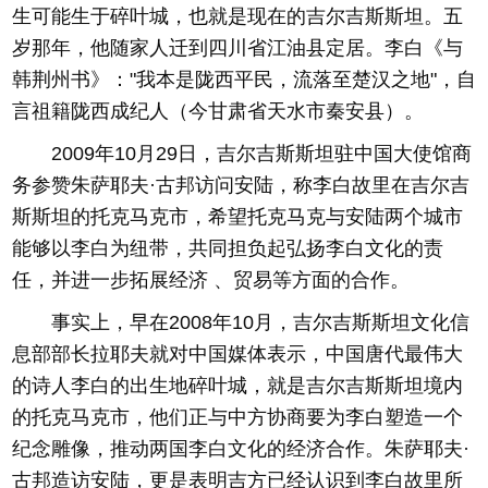
生可能生于碎叶城，也就是现在的吉尔吉斯斯坦。五
岁那年，他随家人迁到四川省江油县定居。李白《与
韩荆州书》："我本是陇西平民，流落至楚汉之地"，自
言祖籍陇西成纪人（今甘肃省天水市秦安县）。
2009年10月29日，吉尔吉斯斯坦驻中国大使馆商
务参赞朱萨耶夫·古邦访问安陆，称李白故里在吉尔吉
斯斯坦的托克马克市，希望托克马克与安陆两个城市
能够以李白为纽带，共同担负起弘扬李白文化的责
任，并进一步拓展经济 、贸易等方面的合作。
事实上，早在2008年10月，吉尔吉斯斯坦文化信
息部部长拉耶夫就对中国媒体表示，中国唐代最伟大
的诗人李白的出生地碎叶城，就是吉尔吉斯斯坦境内
的托克马克市，他们正与中方协商要为李白塑造一个
纪念雕像，推动两国李白文化的经济合作。朱萨耶夫·
古邦造访安陆，更是表明吉方已经认识到李白故里所