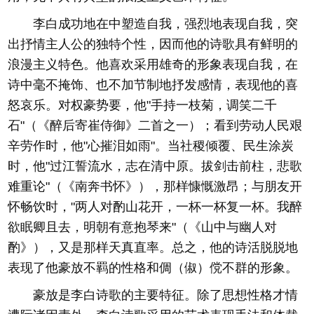
李白成功地在中塑造自我，强烈地表现自我，突
出抒情主人公的独特个性，因而他的诗歌具有鲜明的
浪漫主义特色。他喜欢采用雄奇的形象表现自我，在
诗中毫不掩饰、也不加节制地抒发感情，表现他的喜
怒哀乐。对权豪势要，他"手持一枝菊，调笑二千
石"（《醉后寄崔侍御》二首之一）；看到劳动人民艰
辛劳作时，他"心摧泪如雨"。当社稷倾覆、民生涂炭
时，他"过江誓流水，志在清中原。拔剑击前柱，悲歌
难重论"（《南奔书怀》），那样慷慨激昂；与朋友开
怀畅饮时，"两人对酌山花开，一杯一杯复一杯。我醉
欲眠卿且去，明朝有意抱琴来"（《山中与幽人对
酌》），又是那样天真直率。总之，他的诗活脱脱地
表现了他豪放不羁的性格和倜（俶）傥不群的形象。
豪放是李白诗歌的主要特征。除了思想性格才情