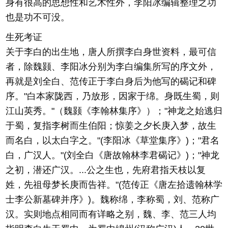
身有很高的思想性和艺术性外，李阳冰编辑整理之功
也是功不可没。
生死考证
关于李白的出生地，唐人所撰李白身世资料，最可信
者，除魏颢、李阳冰分别为李白编集所写的序文外，
再就是刘全白、范传正于李白身后为他写的碣记和碑
序。"白本家陇西，乃放形，因家于绵。身既生蜀，则
江山英秀。"（魏颢《李翰林集序》）；"神龙之始逃归
于蜀，复指李树而生伯阳；惊姜之夕长庚入梦，故生
而名白，以太白字之。"(李阳冰《草堂集序》)；"君名
白，广汉人。"(刘全白《唐故翰林李君碣记》)；"神龙
之初，潜还广汉。...公之生也，先府君指天枝以复
姓，先祖母梦长庚而告祥。"(范传正《唐左拾遗翰林学
士李公新墓碑并序》)。魏称绵，李称蜀，刘、范称广
汉。实则地点相同而有详略之别，魏、李、范三人均