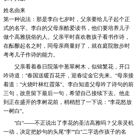
姓名由来
第一种说法：那是李白七岁时，父亲要给儿子起个正
式的名字。李白的父母亲酷爱读书，他们要培养儿子
做个高雅脱俗的人。父亲平时喜欢教孩子看书作诗，
在酝酿起名之时，同母亲商量好了，就在庭院散步时
考考儿子作诗的能力。
父亲看着春日院落中葱翠树木，似锦繁花，开口
吟诗道："春国送暖百花开，迎春绽金它先来。"母亲接
着道："火烧叶林红霞落"。李白知道父母吟了诗句的前
三句，故意留下最后一句，希望自己接续下去。他走
到正在盛开的李树花前，稍稍想了一下说："李花怒放
一树白"。
"白"——不正说出了李花的圣洁高雅吗？父亲灵机
一动，决定把妙句的头尾"李""白"二字选作孩子的名