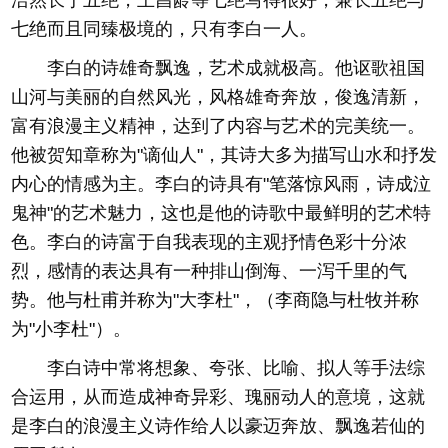
浩然长于五绝，王昌龄等七绝写得很好，兼长五绝与
七绝而且同臻极境的，只有李白一人。
李白的诗雄奇飘逸，艺术成就极高。他讴歌祖国
山河与美丽的自然风光，风格雄奇奔放，俊逸清新，
富有浪漫主义精神，达到了内容与艺术的完美统一。
他被贺知章称为"谪仙人"，其诗大多为描写山水和抒发
内心的情感为主。李白的诗具有"笔落惊风雨，诗成泣
鬼神"的艺术魅力，这也是他的诗歌中最鲜明的艺术特
色。李白的诗富于自我表现的主观抒情色彩十分浓
烈，感情的表达具有一种排山倒海、一泻千里的气
势。他与杜甫并称为"大李杜"，（李商隐与杜牧并称
为"小李杜"）。
李白诗中常将想象、夸张、比喻、拟人等手法综
合运用，从而造成神奇异彩、瑰丽动人的意境，这就
是李白的浪漫主义诗作给人以豪迈奔放、飘逸若仙的