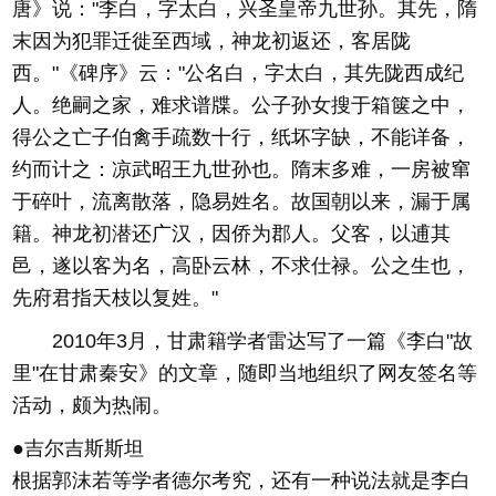
唐》说："李白，字太白，兴圣皇帝九世孙。其先，隋
末因为犯罪迁徙至西域，神龙初返还，客居陇
西。"《碑序》云："公名白，字太白，其先陇西成纪
人。绝嗣之家，难求谱牒。公子孙女搜于箱箧之中，
得公之亡子伯禽手疏数十行，纸坏字缺，不能详备，
约而计之：凉武昭王九世孙也。隋末多难，一房被窜
于碎叶，流离散落，隐易姓名。故国朝以来，漏于属
籍。神龙初潜还广汉，因侨为郡人。父客，以逋其
邑，遂以客为名，高卧云林，不求仕禄。公之生也，
先府君指天枝以复姓。"
2010年3月，甘肃籍学者雷达写了一篇《李白"故
里"在甘肃秦安》的文章，随即当地组织了网友签名等
活动，颇为热闹。
●吉尔吉斯斯坦
根据郭沫若等学者德尔考究，还有一种说法就是李白