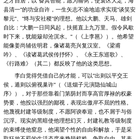
之才自居，以"奋其智能，愿为辅弼，使寰区大定，海
县清一"的功业自许，一生矢志不渝地追求实现"谈笑安
黎元"、"终与安社稷"的理想。他以大鹏、天马、雄剑
自比："大鹏一日同风起，扶摇直上九万里。假令风歇
时下来，犹能簸却沧溟水。"（《上李邕》）。他希望
能像姜尚辅佐明君，像诸葛亮兴复汉室。《梁甫
吟》、《读诸葛武侯传抒怀》、《永王东巡歌》、
《行路难》（其二）都反映了他的这类思想。
李白觉得凭借自己的才能，可以"出则以平交王
侯，遁则以俯视巢许"（《送烟子元演隐仙城山
序》），对于那些靠着门第荫封而享高官厚禄的权豪
势要，他投以强烈的鄙视，表现出傲岸不屈的性格。
他蔑视封建等级制度，不愿阿谀奉迎，也不屑于与俗
沉浮。现实的黑暗使他理想幻灭，封建礼教等级制度
的束缚使他窒息，他渴望个性的自由和解放，于是采
取狂放不羁的生活态度来挣脱桎梏、争取自由。其表