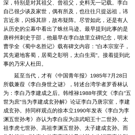
深，特别是对其祖父、曾祖父，史料无一记载。李白
自己很少谈及家世，偶有所及，也往往只提远祖，讳
言近亲，闪烁其辞，故布疑阵。尽管如此，还是有人
从历史的尘幕中看出了蛛丝马迹。最早提到此事的是
唐梓州刺史于邵，他最早在李白故里立碑纪念，明末
曹学全《蜀中名胜记》载有碑文内容："白本宗室子，
其先避地客蜀，居蜀之彰明，太白生焉"。接着提到此
事的乃宋人杜田。
延至当代，才有《中国青年报》1985年7月28日
所载兼葭《李白身世之谜》，转述台湾学者罗香林认
为：李白乃李建成之后。韩维禄1988年撰文《李白"五
世为庶"当为李建成玄孙解》论证李白乃唐宗室，李建
成玄孙。持同样观点的徐本立1990年发表《李白为李
渊五世孙考》亦认为李白应为凉武昭王十二世孙、太
祖李虎七世孙、高祖李渊五世孙、太子建成玄孙。而