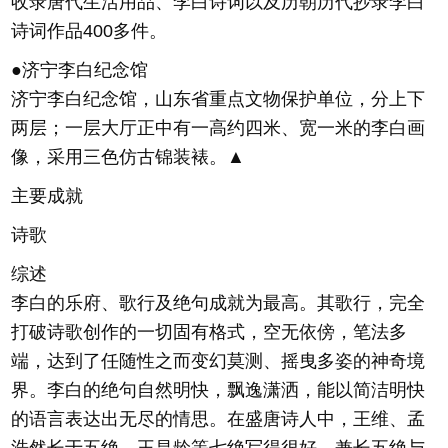
收录唐代生活用品、李白诗词以及历朝历代抄录李白
诗词作品400多件。
●济宁李白纪念馆
济宁李白纪念馆，山东省重点文物保护单位，分上下
两层；一层大厅正中有一高约四米、宽一米的李白画
像，采用三色仿古锦装裱。▲
主要成就
诗歌
综述
李白的乐府、歌行及绝句成就为最高。其歌行，完全
打破诗歌创作的一切固有格式，空无依傍，笔法多
端，达到了任随性之而变幻莫测、摇曳多姿的神奇境
界。李白的绝句自然明快，飘逸潇洒，能以简洁明快
的语言表达出无尽的情思。在盛唐诗人中，王维、孟