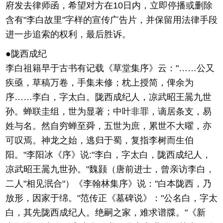
府发去律师函，希望对方在10日内，立即停播或删除
含有"李白故里"字样的宣传广告片，并保留用法律手段
进一步追索的权利，最后胜诉。
●陇西成纪
李白祖籍早于古书有记载《草堂集序》云："……公又
疾亟，草稿万卷，手集未修；枕上授简，俾余为
序……李白，字太白。陇西成纪人，凉武昭王暠九世
孙。蝉联圭组，世为显著；中叶非罪，谪居条支，易
姓与名。然自穷蝉至舜，五世为庶，累世不大曜，亦
可叹焉。神龙之始，逃归于蜀，复指李树而生伯
阳。"李阳冰《序》说:"李白，字太白，陇西成纪人，
凉武昭王暠九世孙。"魏颢（唐前进士，曾亲访李白，
二人"相见泯合"）《李翰林集序》说："白本陇西，乃
放形，因家于绵。"范传正《墓碑说》："公名白，字太
白，其先陇西成纪人。绝嗣之家，难求谱牒。"《新