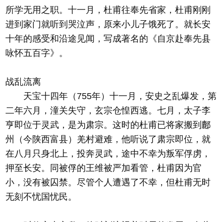
所学无用之职。十一月，杜甫往奉先省家，杜甫刚刚
进到家门就听到哭泣声，原来小儿子饿死了。就长安
十年的感受和沿途见闻，写成著名的《自京赴奉先县
咏怀五百字》。
战乱流离
天宝十四年（755年）十一月，安史之乱爆发，第
二年六月，潼关失守，玄宗仓惶西逃。七月，太子李
亨即位于灵武，是为肃宗。这时的杜甫已将家搬到鄜
州（今陕西富县）羌村避难，他听说了肃宗即位，就
在八月只身北上，投奔灵武，途中不幸为叛军俘虏，
押至长安。同被俘的王维被严加看管，杜甫因为官
小，没有被囚禁。尽管个人遭遇了不幸，但杜甫无时
无刻不忧国忧民。