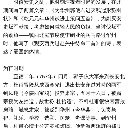
时值安史之乱，他时刻注视着时局的发展，在此
期间写了两篇文章：《为华州郭使君进灭残冠形势图
状》和《乾元元年华州试进士策问五首》，为剿灭安
史叛军献策，考虑如何减轻人民的负担。当讨伐叛军
的劲旅——镇西北庭节度使李嗣业的兵马路过华州
时，他写了《观安西兵过赴关中待命二首》的诗，表
达了爱国的热情。
为官时期
至德二年（757年）四月，郭子仪大军来到长安北
方，杜甫冒险从成西金光门逃出长安穿过对峙的两军
到凤翔（今陕西宝鸡）投奔肃宗，五月十六日，被肃
宗授为左拾遗，故世称"杜拾遗"。不料杜甫很快因营救
房琯，触怒肃宗，被贬到华州（今华县），负责祭
祀、礼乐、学校、选举、医筮、考课等事。到华州
后，杜甫心情十分苦闷和烦恼。他常游西溪畔的郑县