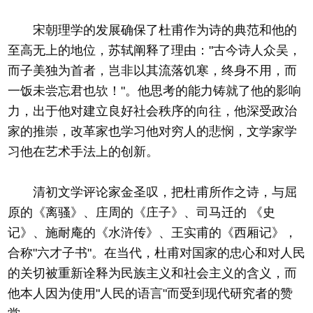
宋朝理学的发展确保了杜甫作为诗的典范和他的
至高无上的地位，苏轼阐释了理由："古今诗人众吴，
而子美独为首者，岂非以其流落饥寒，终身不用，而
一饭未尝忘君也欤！"。他思考的能力铸就了他的影响
力，出于他对建立良好社会秩序的向往，他深受政治
家的推崇，改革家也学习他对穷人的悲悯，文学家学
习他在艺术手法上的创新。
清初文学评论家金圣叹，把杜甫所作之诗，与屈
原的《离骚》、庄周的《庄子》、司马迁的 《史
记》、施耐庵的《水浒传》、王实甫的《西厢记》，
合称"六才子书"。在当代，杜甫对国家的忠心和对人民
的关切被重新诠释为民族主义和社会主义的含义，而
他本人因为使用"人民的语言"而受到现代研究者的赞