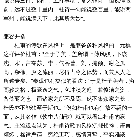
能说得三件、四件、五件事物；常人作诗，但说得眼
前，远不过数十里内，杜诗一句能说数百里，能说两
军州，能说满天下，此其所为妙"。
兼容并蓄
杜甫的诗歌在风格上，是兼备多种风格的，元稹
这样评价杜甫："至于子美，盖所谓上薄风骚，下该
沈、宋，言夺苏、李，气吞曹、刘，掩颜、谢之孤
高，杂徐、庾之流丽，尽得古今之体势，而兼人人之
所独专矣。"秦观也有类似的看法："于是杜子美者，穷
高妙之格，极豪逸之气，包冲淡之趣，兼俊洁之姿，
备藻丽之态，而诸家之所不及焉。然不集众家之长，
杜氏亦不能独至于斯也。"例如杜甫也有狂放不羁的一
面，从其名作《饮中八仙歌》就可以看出杜甫的豪
气。主流观点认为，杜甫诗歌的风格沉郁顿挫，语言
精炼，格律严谨，穷绝工巧，感情真挚，平实雅谈，