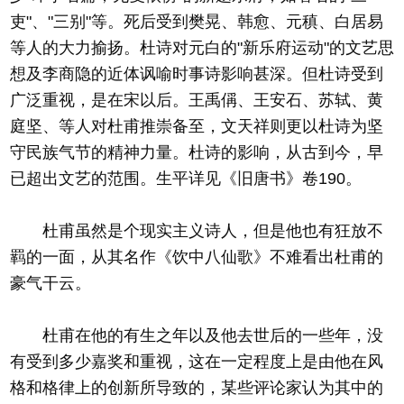
吏"、"三别"等。死后受到樊晃、韩愈、元稹、白居易
等人的大力揄扬。杜诗对元白的"新乐府运动"的文艺思
想及李商隐的近体讽喻时事诗影响甚深。但杜诗受到
广泛重视，是在宋以后。王禹偁、王安石、苏轼、黄
庭坚、等人对杜甫推崇备至，文天祥则更以杜诗为坚
守民族气节的精神力量。杜诗的影响，从古到今，早
已超出文艺的范围。生平详见《旧唐书》卷190。
杜甫虽然是个现实主义诗人，但是他也有狂放不
羁的一面，从其名作《饮中八仙歌》不难看出杜甫的
豪气干云。
杜甫在他的有生之年以及他去世后的一些年，没
有受到多少嘉奖和重视，这在一定程度上是由他在风
格和格律上的创新所导致的，某些评论家认为其中的