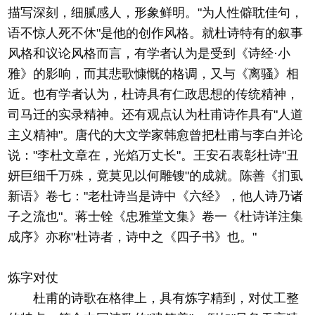
描写深刻，细腻感人，形象鲜明。"为人性僻耽佳句，
语不惊人死不休"是他的创作风格。就杜诗特有的叙事
风格和议论风格而言，有学者认为是受到《诗经·小
雅》的影响，而其悲歌慷慨的格调，又与《离骚》相
近。也有学者认为，杜诗具有仁政思想的传统精神，
司马迁的实录精神。还有观点认为杜甫诗作具有"人道
主义精神"。唐代的大文学家韩愈曾把杜甫与李白并论
说："李杜文章在，光焰万丈长"。王安石表彰杜诗"丑
妍巨细千万殊，竟莫见以何雕锼"的成就。陈善《扪虱
新语》卷七："老杜诗当是诗中《六经》，他人诗乃诸
子之流也"。蒋士铨《忠雅堂文集》卷一《杜诗详注集
成序》亦称"杜诗者，诗中之《四子书》也。"
炼字对仗
杜甫的诗歌在格律上，具有炼字精到，对仗工整