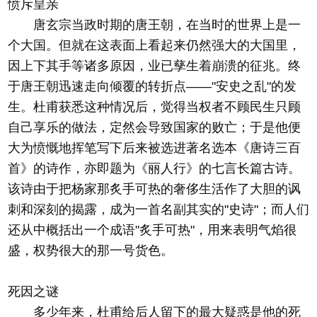
愤斥皇亲
唐玄宗当政时期的唐王朝，在当时的世界上是一
个大国。但就在这表面上看起来仍然强大的大国里，
因上下其手等诸多原因，业已孳生着崩溃的征兆。终
于唐王朝迅速走向倾覆的转折点——"安史之乱"的发
生。杜甫获悉这种情况后，觉得当权者不顾民生只顾
自己享乐的做法，定然会导致国家的败亡；于是他便
大为愤慨地挥笔写下后来被选进著名选本《唐诗三百
首》的诗作，亦即题为《丽人行》的七言长篇古诗。
该诗由于把杨家那炙手可热的奢侈生活作了大胆的讽
刺和深刻的揭露，成为一首名副其实的"史诗"；而人们
还从中概括出一个成语"炙手可热"，用来表明气焰很
盛，权势很大的那一号货色。
死因之谜
多少年来，杜甫给后人留下的最大疑惑是他的死