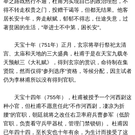
举之路既然行不通，杜甫为实现自己的政治理想，不
得不转走权贵之门，投赠干谒等，但都无结果。他客
居长安十年，奔走献赋，郁郁不得志，仕途失意，过
著贫困的生活，"举进士不中第，困长安"。
天宝十年（751年）正月，玄宗将举行祭祀太清
宫、太庙和天地的三大盛典，杜甫于是在天宝九载冬
天预献三《大礼赋》，得到玄宗的赏识，命待制在集
贤院，然而仅得"参列选序"资格，等候分配，因主试者
仍为李林甫所以没有得到官职。
天宝十四年（755年），杜甫被授予一个河西尉这
种小官，但杜甫不愿意任此"不作河西尉，凄凉为折
腰"的官职，朝廷就将之改任右卫率府兵曹参军（低阶
官职，负责看守兵甲器杖，管理门禁锁钥）。杜甫因
已年四十四，至长安也十年有余，为生计而接受了这