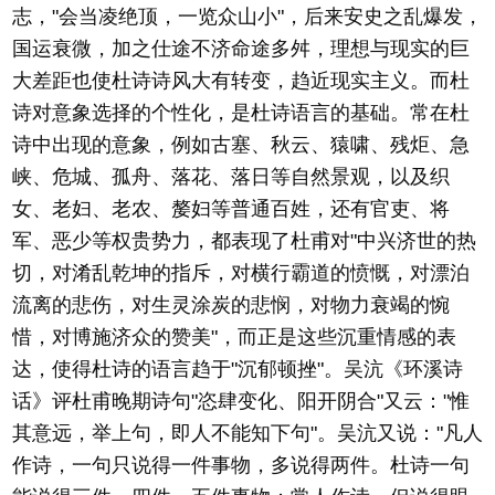
志，"会当凌绝顶，一览众山小"，后来安史之乱爆发，
国运衰微，加之仕途不济命途多舛，理想与现实的巨
大差距也使杜诗诗风大有转变，趋近现实主义。而杜
诗对意象选择的个性化，是杜诗语言的基础。常在杜
诗中出现的意象，例如古塞、秋云、猿啸、残炬、急
峡、危城、孤舟、落花、落日等自然景观，以及织
女、老妇、老农、嫠妇等普通百姓，还有官吏、将
军、恶少等权贵势力，都表现了杜甫对"中兴济世的热
切，对淆乱乾坤的指斥，对横行霸道的愤慨，对漂泊
流离的悲伤，对生灵涂炭的悲悯，对物力衰竭的惋
惜，对博施济众的赞美"，而正是这些沉重情感的表
达，使得杜诗的语言趋于"沉郁顿挫"。吴沆《环溪诗
话》评杜甫晚期诗句"恣肆变化、阳开阴合"又云："惟
其意远，举上句，即人不能知下句"。吴沆又说："凡人
作诗，一句只说得一件事物，多说得两件。杜诗一句