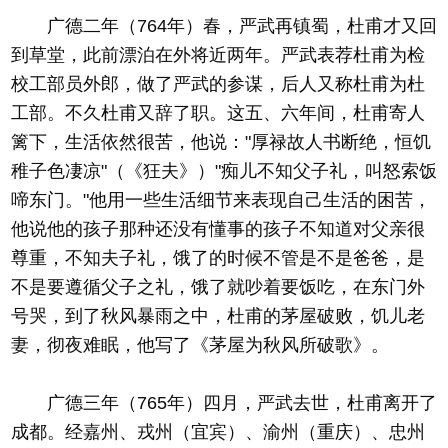
广德二年（764年）春，严武再镇蜀，杜甫才又回
到草堂，此前漂泊在外将近两年。严武表荐杜甫为检
校工部员外郎，做了严武的参谋，后人又称杜甫为杜
工部。不久杜甫又辞了职。这五、六年间，杜甫寄人
篱下，生活依然很苦，他说："厚禄故人书断绝，恒饥
稚子色凄凉"（《狂夫》）"痴儿不知父子礼，叫怒索饭
啼东门。"他用一些生活细节来表现自己生活的困苦，
他说他的孩子那种还没有懂事的孩子不知道对父亲很
尊重，不知夫子礼，饿了的时候不管是不是爸爸，是
不是要遵循父子之礼，饿了就吵着要饭吃，在东门外
号哭，到了秋风暴雨之中，杜甫的茅屋破败，饥儿老
妻，彻夜难眠，他写了《茅屋为秋风所破歌》。
广德三年（765年）四月，严武去世，杜甫离开了
成都。经嘉州、戎州（宜宾）、渝州（重庆）、忠州