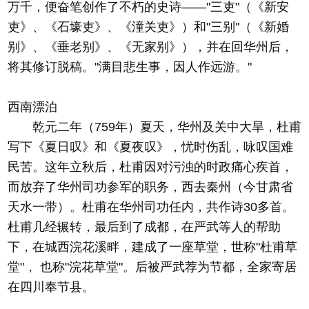
万千，便奋笔创作了不朽的史诗——"三吏"（《新安
吏》、《石壕吏》、《潼关吏》）和"三别"（《新婚
别》、《垂老别》、《无家别》），并在回华州后，
将其修订脱稿。"满目悲生事，因人作远游。"
西南漂泊
乾元二年（759年）夏天，华州及关中大旱，杜甫
写下《夏日叹》和《夏夜叹》，忧时伤乱，咏叹国难
民苦。这年立秋后，杜甫因对污浊的时政痛心疾首，
而放弃了华州司功参军的职务，西去秦州（今甘肃省
天水一带）。杜甫在华州司功任内，共作诗30多首。
杜甫几经辗转，最后到了成都，在严武等人的帮助
下，在城西浣花溪畔，建成了一座草堂，世称"杜甫草
堂"， 也称"浣花草堂"。后被严武荐为节都，全家寄居
在四川奉节县。