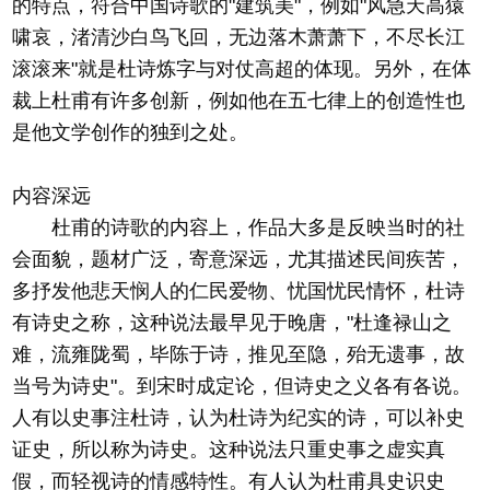
的特点，符合中国诗歌的"建筑美"，例如"风急天高猿
啸哀，渚清沙白鸟飞回，无边落木萧萧下，不尽长江
滚滚来"就是杜诗炼字与对仗高超的体现。另外，在体
裁上杜甫有许多创新，例如他在五七律上的创造性也
是他文学创作的独到之处。
内容深远
杜甫的诗歌的内容上，作品大多是反映当时的社
会面貌，题材广泛，寄意深远，尤其描述民间疾苦，
多抒发他悲天悯人的仁民爱物、忧国忧民情怀，杜诗
有诗史之称，这种说法最早见于晚唐，"杜逢禄山之
难，流雍陇蜀，毕陈于诗，推见至隐，殆无遗事，故
当号为诗史"。到宋时成定论，但诗史之义各有各说。
人有以史事注杜诗，认为杜诗为纪实的诗，可以补史
证史，所以称为诗史。这种说法只重史事之虚实真
假，而轻视诗的情感特性。有人认为杜甫具史识史