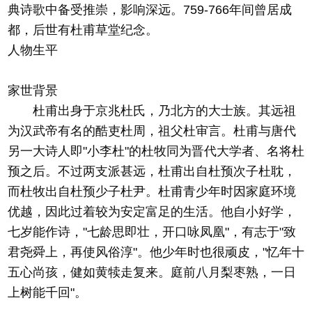
典诗歌中备受推崇，影响深远。759-766年间曾居成
都，后世有杜甫草堂纪念。
人物生平
家世背景
杜甫出身于京兆杜氏，乃北方的大士族。其远祖
为汉武帝有名的酷吏杜周，祖父杜审言。杜甫与唐代
另一大诗人即"小李杜"的杜牧同为晋代大学者、名将杜
预之后。不过两支派甚远，杜甫出自杜预次子杜耽，
而杜牧出自杜预少子杜尹。杜甫青少年时因家庭环境
优越，因此过着较为安定富足的生活。他自小好学，
七岁能作诗，"七龄思即壮，开口咏凤凰"，有志于"致
君尧舜上，再使风俗淳"。他少年时也很顽皮，"忆年十
五心尚孩，健如黄犊走复来。庭前八月梨枣熟，一日
上树能千回"。