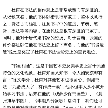
杜甫在书法的创作观上是非常成熟而有深度的。
从记载来看，他的书体以楷隶行草兼工，整体以意行
之，赞赏古而雄壮，注意书写中的速度、节奏、笔
势、墨法等等内容，在唐代也是很有深度的书家了。
同时，他对于唐代隶书家的赞扬、对于曹霸、张旭的
评价都足以使他在书法史上留下声名，而他的"书贵瘦
硬"说更是奠定了杜甫在书法理论史上的重要地位。
"书画相通"，这是中国艺术史及美学史上富于民族
特色的文化现象。杜甫知画又知书，今人如安旗即有
言："除文学外，杜甫对其他艺术也很留心。例如书
法，‘九龄成大字，有作成一囊’，他不但本人从小就开
始学习书法，后来在他的《观薛少保书画壁》、《观
张旭草书图》、《李潮八分篆歌》诸诗中，我们还可
以窥见他对书法的兴趣和修养。"又云："后人常以‘沉