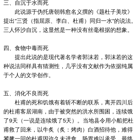
三、自沉于水而死
此说源于伪托唐朝韩愈名义撰的《题杜子美坟》
提出"三贤（指屈原、李白、杜甫）同归一水"的说法。
三人怀沙自沉，这显然是一种没有丝毫根据的想象。
四、食物中毒而死
提出此说的是现代著名学者郭沫若，郭沫若的这
种说法同样具有猜测性，几乎没有文献作为依据纯属
于个人的文学创作。
五、消化不良而死
杜甫的死和饥饿有着斩不断的联系，离开四川后
的杜甫客居湖南，由于被突然的洪水所围困，连续饿
了9天（一说是连续饿了5天）。当地县令用小船把杜
甫救了回来，以牛炙（炙：烤肉）白酒招待他，难得
饕餮一回的杜甫因许久未进食，肠胃难以承受，最终