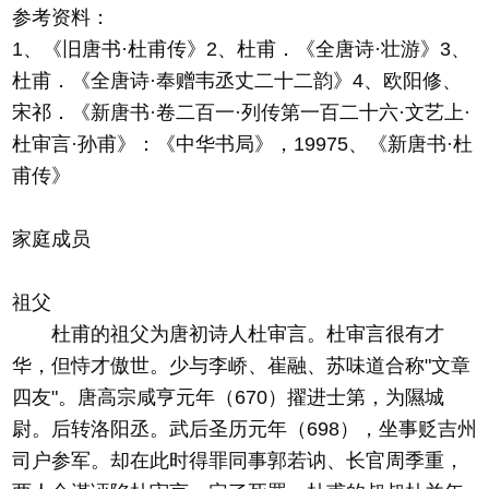
参考资料：
1、《旧唐书·杜甫传》2、杜甫．《全唐诗·壮游》3、
杜甫．《全唐诗·奉赠韦丞丈二十二韵》4、欧阳修、
宋祁．《新唐书·卷二百一·列传第一百二十六·文艺上·
杜审言·孙甫》：《中华书局》，19975、《新唐书·杜
甫传》
家庭成员
祖父
杜甫的祖父为唐初诗人杜审言。杜审言很有才
华，但恃才傲世。少与李峤、崔融、苏味道合称"文章
四友"。唐高宗咸亨元年（670）擢进士第，为隰城
尉。后转洛阳丞。武后圣历元年（698），坐事贬吉州
司户参军。却在此时得罪同事郭若讷、长官周季重，