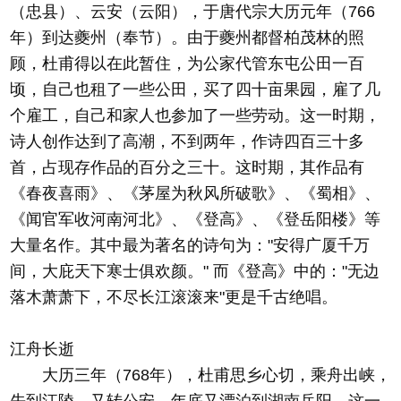
（忠县）、云安（云阳），于唐代宗大历元年（766
年）到达夔州（奉节）。由于夔州都督柏茂林的照
顾，杜甫得以在此暂住，为公家代管东屯公田一百
顷，自己也租了一些公田，买了四十亩果园，雇了几
个雇工，自己和家人也参加了一些劳动。这一时期，
诗人创作达到了高潮，不到两年，作诗四百三十多
首，占现存作品的百分之三十。这时期，其作品有
《春夜喜雨》、《茅屋为秋风所破歌》、《蜀相》、
《闻官军收河南河北》、《登高》、《登岳阳楼》等
大量名作。其中最为著名的诗句为："安得广厦千万
间，大庇天下寒士俱欢颜。" 而《登高》中的："无边
落木萧萧下，不尽长江滚滚来"更是千古绝唱。
江舟长逝
大历三年（768年），杜甫思乡心切，乘舟出峡，