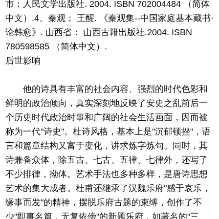
市：人民文学出版社. 2004. ISBN 702004484 （简体
中文）.4、秦观； 王醒. 《秦观集--中国家庭基本藏书·
论韩愈》. 山西省： 山西古籍出版社.2004. ISBN
780598585 （简体中文）.
后世影响
他的诗具有丰富的社会内容、强烈的时代色彩和
鲜明的政治倾向，真实深刻地反映了安史之乱前后一
个历史时代政治时事和广阔的社会生活画面，因而被
称为一代"诗史"。杜诗风格，基本上是"沉郁顿挫"，语
言和篇章结构又富于变化，讲求炼字炼句。同时，其
诗兼备众体，除五古、七古、五律、七律外，还写了
不少排律，拗体。艺术手法也多种多样，是唐诗思想
艺术的集大成者。杜甫还继承了汉魏乐府"感于哀乐，
缘事而发"的精神，摆脱乐府古题的束缚，创作了不
少"即事名篇，无复依傍"的新题乐府，如著名的"三