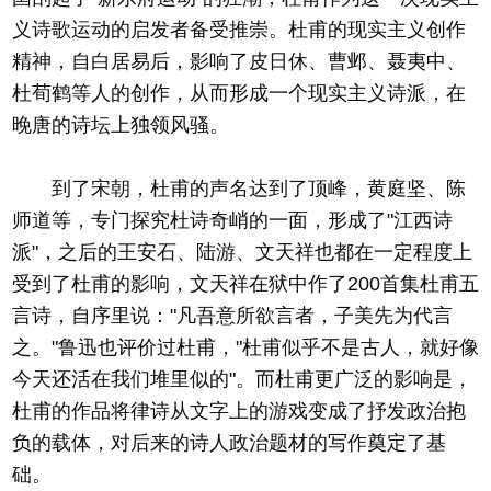
义诗歌运动的启发者备受推崇。杜甫的现实主义创作
精神，自白居易后，影响了皮日休、曹邺、聂夷中、
杜荀鹤等人的创作，从而形成一个现实主义诗派，在
晚唐的诗坛上独领风骚。
到了宋朝，杜甫的声名达到了顶峰，黄庭坚、陈
师道等，专门探究杜诗奇峭的一面，形成了"江西诗
派"，之后的王安石、陆游、文天祥也都在一定程度上
受到了杜甫的影响，文天祥在狱中作了200首集杜甫五
言诗，自序里说："凡吾意所欲言者，子美先为代言
之。"鲁迅也评价过杜甫，"杜甫似乎不是古人，就好像
今天还活在我们堆里似的"。而杜甫更广泛的影响是，
杜甫的作品将律诗从文字上的游戏变成了抒发政治抱
负的载体，对后来的诗人政治题材的写作奠定了基
础。