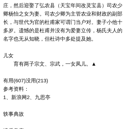
庄，然后迎娶了弘农县（天宝年间改灵宝县）司农少
卿杨怡之女为妻。司农少卿为主管农业和财政的副部
长，与世代为官的杜甫家可谓门当户对。妻子小他十
多岁。遗憾的是杜甫并没有为爱妻立传，杨氏夫人的
名字也无从知晓，但杜诗中多处提及她。
儿女
育有两子宗文、宗武，一女凤儿。▲
有用(607)没用(213)
参考资料：
1、新浪网2、九思亭
轶事典故