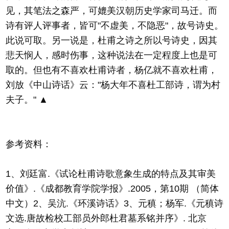
见，其笔法之森严，可媲美汉朝历史学家司马迁。而
诗有评人评事者，皆可"不虚美，不隐恶"，故号诗史。
此说可取。另一说是，杜甫之诗之所以号诗史，因其
悲天悯人，感时伤事，这种说法在一定程度上也是可
取的。但也有不喜欢杜甫诗者，杨亿就不喜欢杜甫，
刘放《中山诗话》云："杨大年不喜杜工部诗，谓为村
夫子。" ▲
参考资料：
1、刘廷富.《试论杜甫诗歌意象生成的特点及其审美
价值》.《成都教育学院学报》.2005，第10期 （简体
中文）2、吴沆.《环溪诗话》3、元稹；杨军.《元稹诗
文选.唐故检校工部员外郎杜君墓系铭并序》. 北京