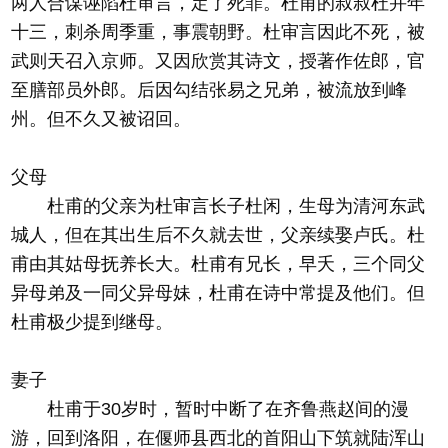
两人合谋诬陷杜审言，定了死罪。杜甫的叔叔杜并年
十三，刺杀周季重，事震朝野。杜审言因此不死，被
武则天召入京师。又因欣赏其诗文，授著作佐郎，官
至膳部员外郎。后因勾结张易之兄弟，被流放到峰
州。但不久又被诏回。
父母
杜甫的父亲为杜审言长子杜闲，生母为清河东武
城人，但在其出生后不久就去世，父亲续娶卢氏。杜
甫由其姑母抚养长大。杜甫有兄长，早夭，三个同父
异母弟及一同父异母妹，杜甫在诗中常提及他们。但
杜甫极少提到继母。
妻子
杜甫于30岁时，暂时中断了在齐鲁燕赵间的漫
游，回到洛阳，在偃师县西北的首阳山下筑就陆浑山