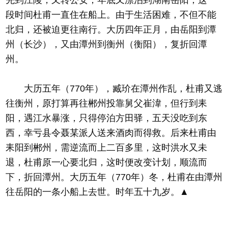
先到江陵，又转公安，年底又漂泊到湖南岳阳，这一
段时间杜甫一直住在船上。由于生活困难，不但不能
北归，还被迫更往南行。大历四年正月，由岳阳到潭
州（长沙），又由潭州到衡州（衡阳），复折回潭
州。
大历五年（770年），臧玠在潭州作乱，杜甫又逃
往衡州，原打算再往郴州投靠舅父崔湋，但行到耒
阳，遇江水暴涨，只得停泊方田驿，五天没吃到东
西，幸亏县令聂某派人送来酒肉而得救。后来杜甫由
耒阳到郴州，需逆流而上二百多里，这时洪水又未
退，杜甫原一心要北归，这时便改变计划，顺流而
下，折回潭州。大历五年（770年）冬，杜甫在由潭州
往岳阳的一条小船上去世。时年五十九岁。▲