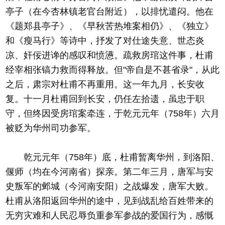
亭子（在今杏林镇老官台附近），以排忧遣闷。他在
《题郑县亭子》、《早秋苦热堆案相仍》、《独立》
和《瘦马行》等诗中，抒发了对仕途失意、世态炎
凉、奸佞进谗的感叹和愤懑。疏救房琯这件事，杜甫
经宰相张镐力救而得释放。但"帝自是不甚省录"，从此
之后，肃宗对杜甫不再重用。这一年九月，长安收
复。十一月杜甫回到长安，仍任左拾遗，虽忠于职
守，但终因受房琯案牵连，于乾元元年（758年）六月
被贬为华州司功参军。
乾元元年（758年）底，杜甫暂离华州，到洛阳、
偃师（均在今河南省）探亲。第二年三月，唐军与安
史叛军的邺城（今河南安阳）之战爆发，唐军大败。
杜甫从洛阳返回华州的途中，见到战乱给百姓带来的
无穷灾难和人民忍辱负重参军参战的爱国行为，感慨