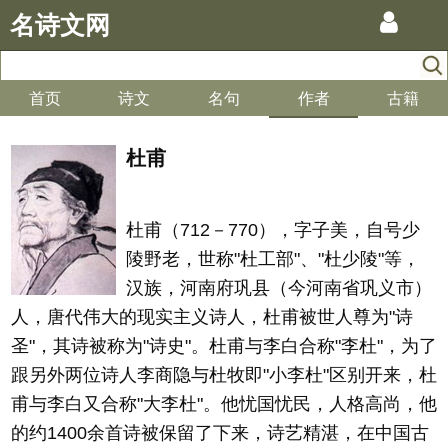
名诗文网
首页
诗文
名句
作者
古籍
杜甫
杜甫（712－770），字子美，自号少
陵野老，世称"杜工部"、"杜少陵"等，
汉族，河南府巩县（今河南省巩义市）
人，唐代伟大的现实主义诗人，杜甫被世人尊为"诗
圣"，其诗被称为"诗史"。杜甫与李白合称"李杜"，为了
跟另外两位诗人李商隐与杜牧即"小李杜"区别开来，杜
甫与李白又合称"大李杜"。他忧国忧民，人格高尚，他
的约1400余首诗被保留了下来，诗艺精湛，在中国古