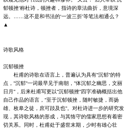
郁顿挫’称杜诗，顿挫者，指诗的章法曲折，意境深
远。……这不是和书法的‘一波三折’等笔法相通么？
▲
诗歌风格
沉郁顿挫
杜甫的诗歌在语言上，普遍认为具有"沉郁"的特
点，"沉郁"一词最早见于南朝，"体沉郁之幽思，文丽
日月"，后来杜甫写更以"沉郁顿挫"四字准确概括出他
自己作品的语言，"至于沉郁顿挫，随时敏捷，而扬
雄、枚皋之徒，庶可跂及也"。对杜诗进一步的研究发
现，其诗歌风格的形成，与其恪守的儒家思想有着密
切关系。同时，杜甫处于盛世末期，少时有雄心壮