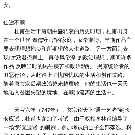
安。
仕途不顺
杜甫生活于唐朝由盛转衰的历史时期，杜甫出身
在一个世代"奉儒守官"的家庭，家学渊博。早期作品主
要表现理想抱负和所期望的人生道路。另一方面则表
现他"致君尧舜上，再使风俗淳"的政治理想，期间许多
作品 反映当时的民生疾苦和政治动乱、揭露统治者的
丑恶行径，从此踏上了忧国忧民的生活和创作道路。
随着唐玄宗后期政治越来越腐败，他的生活也一天天
地陷入贫困失望的境地。在颠沛流离的生活中。
天宝六年（747年），玄宗诏天下"通一艺者"到长
安应试，杜甫也参加了考试。由于权相李林甫编导了
一场"野无遗贤"的闹剧，参加考试的士子全部落选。科