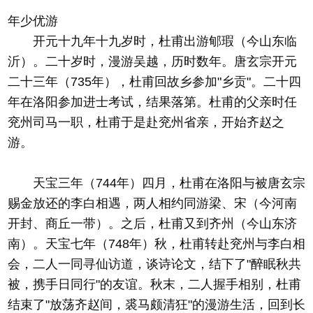
年少优游
开元十九年十九岁时，杜甫出游郇瑕（今山东临
沂）。二十岁时，漫游吴越，历时数年。唐玄宗开元
二十三年（735年），杜甫回故乡参加"乡贡"。二十四
年在洛阳参加进士考试，结果落第。杜甫的父亲时任
兖州司马一职，杜甫于是赴兖州省亲，开始齐赵之
游。
天宝三年（744年）四月，杜甫在洛阳与被唐玄宗
赐金放还的李白相遇，两人相约同游梁、宋（今河南
开封、商丘一带）。之后，杜甫又到齐州（今山东济
南）。天宝七年（748年）秋，杜甫转赴兖州与李白相
会，二人一同寻仙访道，谈诗论文，结下了"醉眠秋共
被，携手日同行"的友谊。秋末，二人握手相别，杜甫
结束了"放荡齐赵间，裘马颇清狂"的漫游生活，回到长