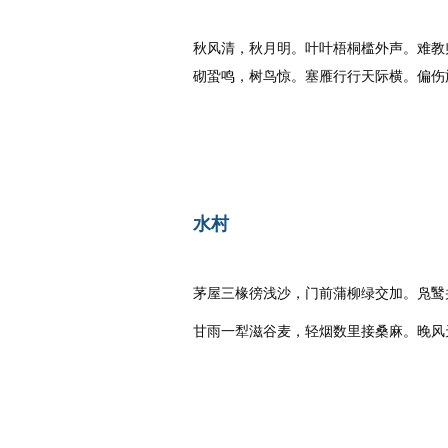
唐代
：
李白
秋风清，秋月明。叶叶梧桐槛外声。难教
砌蛩鸣，树鸟惊。塞雁行行天际横。偏伤
水村
唐代
：
韩愈
茅屋三椽徬浅沙，门前蒲柳绿交加。凫鹥
甘雨一犁滋谷麦，轻烟数里接桑麻。晚风