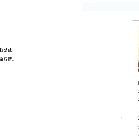
作者
古籍
归梦成。
旅客情。