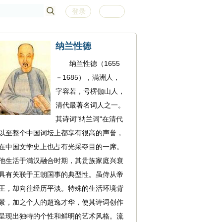
登录
注册
纳兰性德
纳兰性德（1655
－1685），满洲人，
字容若，号楞伽山人，
清代最著名词人之一。
其诗词"纳兰词"在清代
以至整个中国词坛上都享有很高的声誉，
在中国文学史上也占有光采夺目的一席。
他生活于满汉融合时期，其贵族家庭兴衰
具有关联于王朝国事的典型性。虽侍从帝
王，却向往经历平淡。特殊的生活环境背
景，加之个人的超逸才华，使其诗词创作
呈现出独特的个性和鲜明的艺术风格。流