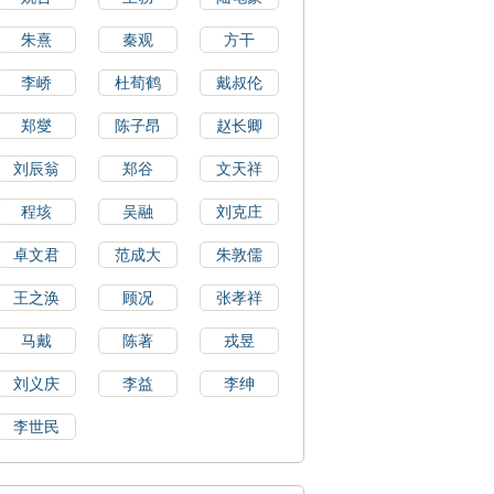
朱熹
秦观
方干
李峤
杜荀鹤
戴叔伦
郑燮
陈子昂
赵长卿
刘辰翁
郑谷
文天祥
程垓
吴融
刘克庄
卓文君
范成大
朱敦儒
王之涣
顾况
张孝祥
马戴
陈著
戎昱
刘义庆
李益
李绅
李世民