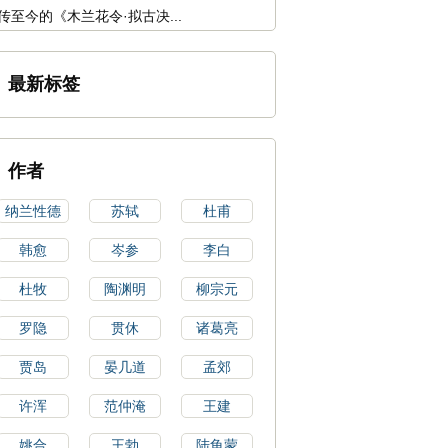
传至今的《木兰花令·拟古决...
最新标签
作者
纳兰性德
苏轼
杜甫
韩愈
岑参
李白
杜牧
陶渊明
柳宗元
罗隐
贯休
诸葛亮
贾岛
晏几道
孟郊
许浑
范仲淹
王建
姚合
王勃
陆龟蒙