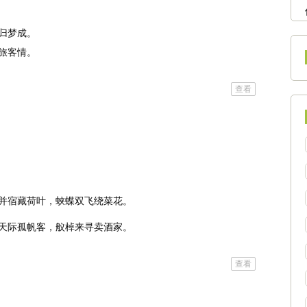
归梦成。
旅客情。
查看
并宿藏荷叶，蛱蝶双飞绕菜花。
天际孤帆客，舣棹来寻卖酒家。
查看