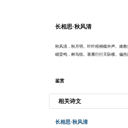
名诗文网
诗文
首页
名句
长相思·秋风清
唐代
：
李白
秋风清，秋月明。叶叶梧桐槛外声。难教
砌蛩鸣，树鸟惊。塞雁行行天际横。偏伤
鉴赏
相关诗文
长相思·秋风清